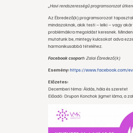
„Havi rendszerességű programsorozat útker
Az Ébredező(k) programsorozat tapasztalt
mindazoknak, akik testi – lelki – vagy akár
problémáikra megoldást keresnek. Minden 
mutatunk be, mintegy kulcsokat adva ezzel
harmonikusabbá tételéhez.
Facebook csoport:
Zalai Ébredező(k)
Esemény:
https://www.facebook.com/e
Előzetes:
Decemberi téma: Áldás, hála és szeretet
Előadó: Drupon Konchok Jigmet láma, a za