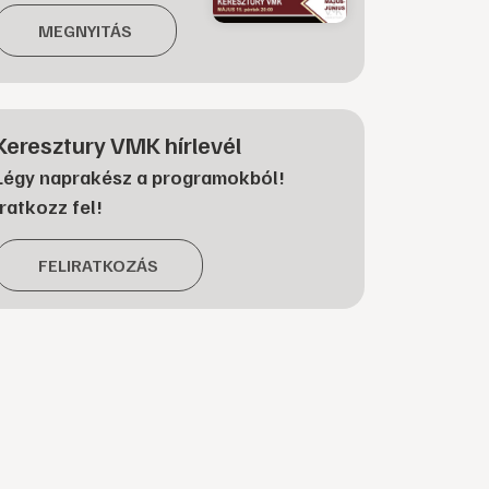
MEGNYITÁS
Keresztury VMK hírlevél
Légy naprakész a programokból!
Iratkozz fel!
FELIRATKOZÁS