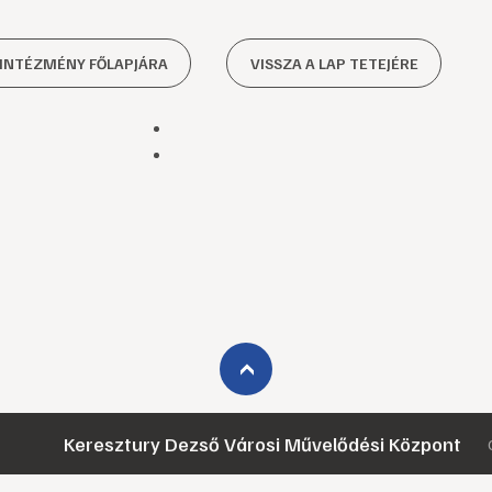
 INTÉZMÉNY FŐLAPJÁRA
VISSZA A LAP TETEJÉRE
›
Keresztury Dezső Városi Művelődési Központ