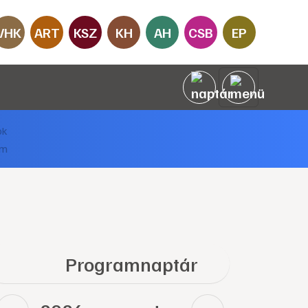
VHK
ART
KSZ
KH
AH
CSB
EP
Programnaptár