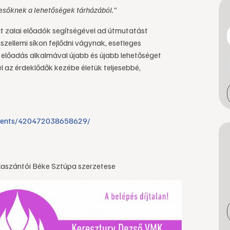
esőknek a lehetőségek tárházából."
 zalai előadók segítségével ad útmutatást
 szellemi síkon fejlődni vágynak, esetleges
előadás alkalmával újabb és újabb lehetőséget
 az érdeklődők kezébe életük teljesebbé,
vents/420472038658629/
laszántói Béke Sztúpa szerzetese