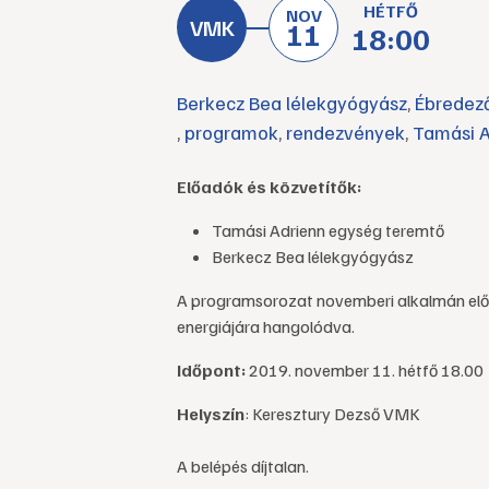
HÉTFŐ
NOV
11
18:00
Berkecz Bea lélekgyógyász
,
Ébredez
,
programok
,
rendezvények
,
Tamási A
Előadók és közvetítők:
Tamási Adrienn egység teremtő
Berkecz Bea lélekgyógyász
A programsorozat novemberi alkalmán elő
energiájára hangolódva.
Időpont:
2019. november 11. hétfő 18.00
Helyszín
: Keresztury Dezső VMK
A belépés díjtalan.