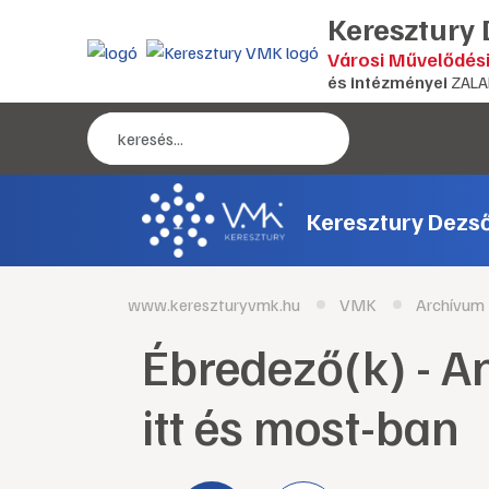
Keresztury
Városi Művelődés
és intézményei
ZALA
Keresztury Dezs
www.kereszturyvmk.hu
VMK
Archívum
Ébredező(k) - A
itt és most-ban