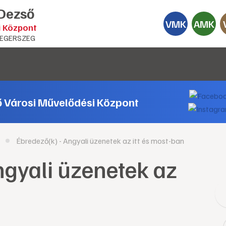
 Dezső
VMK
AMK
i Központ
EGERSZEG
ő Városi Művelődési Központ
Ébredező(k) - Angyali üzenetek az itt és most-ban
ngyali üzenetek az