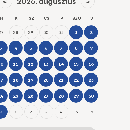
2026. augusztus
<
>
H
K
SZ
CS
P
SZO
V
27
28
29
30
31
1
2
3
4
5
6
7
8
9
10
11
12
13
14
15
16
17
18
19
20
21
22
23
24
25
26
27
28
29
30
31
1
2
3
4
5
6