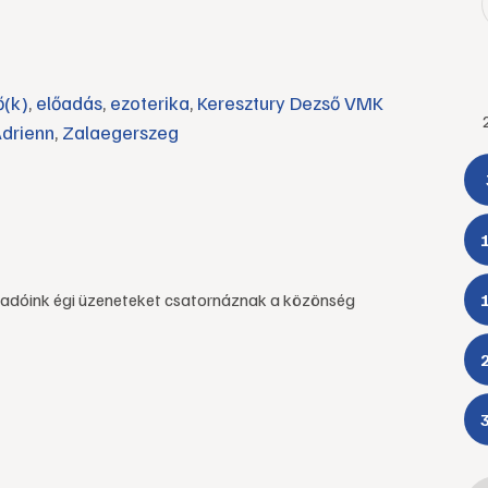
ő(k)
,
előadás
,
ezoterika
,
Keresztury Dezső VMK
drienn
,
Zalaegerszeg
adóink égi üzeneteket csatornáznak a közönség