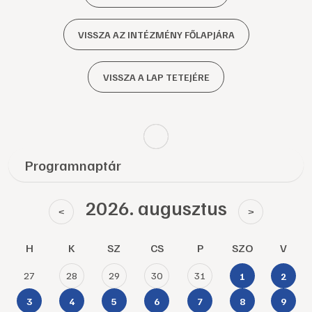
VISSZA AZ INTÉZMÉNY FŐLAPJÁRA
VISSZA A LAP TETEJÉRE
Programnaptár
2026. augusztus
<
>
H
K
SZ
CS
P
SZO
V
27
28
29
30
31
1
2
3
4
5
6
7
8
9