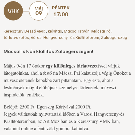
PÉNTEK
MÁJ
09
17:00
Keresztury Dezső VMK
,
kiállítás
,
Mácsai István
,
Mácsai Pál
,
tárlatvezetés
,
Városi Hangverseny- és Kiállítóterem
,
Zalaegerszeg
Mácsai István kiállítás Zalaegerszegen!
egy különleges tárlatvezetés
Május 9-én 17 órakor
sel várjuk
látogatóinkat, ahol a festő fia Mácsai Pál kalauzolja végig Önöket a
művész életének képekbe zárt pillanatain.
Egy este, ahol a
festmények mögül előbújnak személyes történetek, művészi
inspirációk, emlékek.
Belépő: 2500 Ft, Egerszeg Kártyával 2000 Ft.
Jegyek válthatóak nyitvatartási időben a Városi Hangverseny-és
Kiállítóteremben, az Art Moziban és a Keresztury VMK-ban,
valamint online a fenti zöld gombra kattintva.