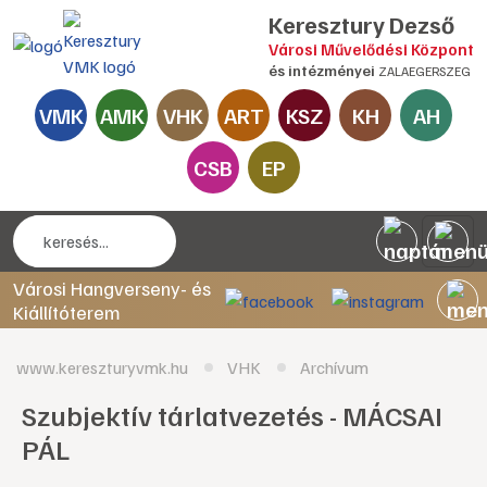
Keresztury Dezső
Városi Művelődési Központ
és intézményei
ZALAEGERSZEG
VMK
AMK
VHK
ART
KSZ
KH
AH
CSB
EP
Városi Hangverseny- és
Kiállítóterem
www.kereszturyvmk.hu
VHK
Archívum
Szubjektív tárlatvezetés - MÁCSAI
PÁL