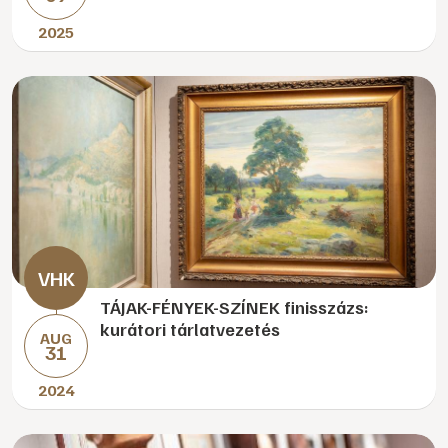
2025
TÁJAK-FÉNYEK-SZÍNEK finisszázs:
kurátori tárlatvezetés
AUG
31
2024