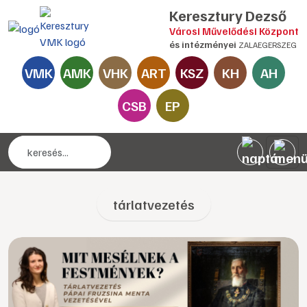
Keresztury Dezső
Városi Művelődési Központ
és intézményei
ZALAEGERSZEG
VMK
AMK
VHK
ART
KSZ
KH
AH
CSB
EP
tárlatvezetés