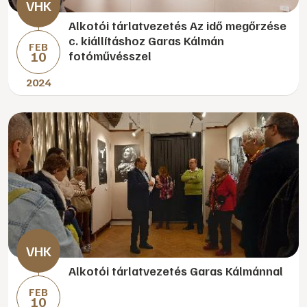
Alkotói tárlatvezetés Az idő megőrzése
c. kiállításhoz Garas Kálmán
FEB
10
fotóművésszel
2024
Alkotói tárlatvezetés Garas Kálmánnal
FEB
10