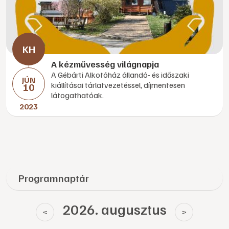
A kézművesség világnapja
A Gébárti Alkotóház állandó- és időszaki
JÚN
kiállításai tárlatvezetéssel, díjmentesen
10
látogathatóak.
2023
Programnaptár
2026. augusztus
<
>