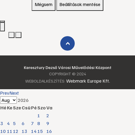
Mégsem
Beállítások mentése
›
Keresztury Dezső Városi Művelődési Központ
COPYRIGHT © 2024
Webmark Europe Kft.
WEBOLDALKÉSZÍTÉS:
Prev
Next
2026
Hé
Ke
Sze
Csü
Pé
Szo
Va
1
2
3
4
5
6
7
8
9
10
11
12
13
14
15
16