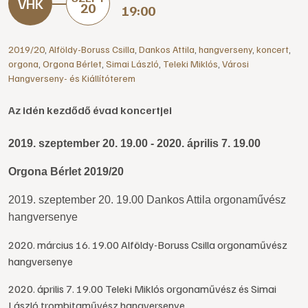
20
19:00
2019/20
,
Alföldy-Boruss Csilla
,
Dankos Attila
,
hangverseny
,
koncert
,
orgona
,
Orgona Bérlet
,
Simai László
,
Teleki Miklós
,
Városi
Hangverseny- és Kiállítóterem
Az idén kezdődő évad koncertjei
2019. szeptember 20. 19.00 - 2020. április 7. 19.00
Orgona Bérlet 2019/20
2019. szeptember 20. 19.00 Dankos Attila orgonaművész
hangversenye
2020. március 16. 19.00 Alföldy-Boruss Csilla orgonaművész
hangversenye
2020. április 7. 19.00 Teleki Miklós orgonaművész és Simai
László trombitaművész hangversenye