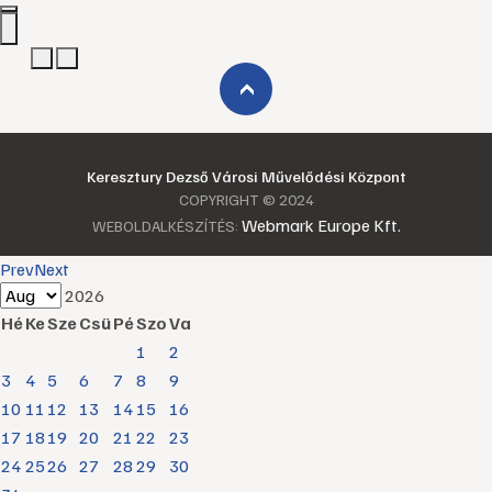
›
Keresztury Dezső Városi Művelődési Központ
COPYRIGHT © 2024
Webmark Europe Kft.
WEBOLDALKÉSZÍTÉS:
Prev
Next
2026
Hé
Ke
Sze
Csü
Pé
Szo
Va
1
2
3
4
5
6
7
8
9
10
11
12
13
14
15
16
17
18
19
20
21
22
23
24
25
26
27
28
29
30