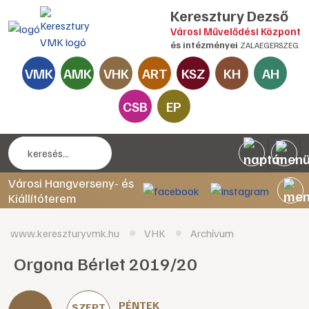
Keresztury Dezső
Városi Művelődési Központ
és intézményei
ZALAEGERSZEG
VMK
AMK
VHK
ART
KSZ
KH
AH
CSB
EP
Városi Hangverseny- és
Kiállítóterem
www.kereszturyvmk.hu
VHK
Archívum
Orgona Bérlet 2019/20
PÉNTEK
SZEPT