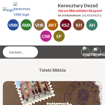
Keresztury Dezső
Városi Művelődési Központ
és intézményei
ZALAEGERSZEG
VMK
AMK
VHK
ART
KSZ
KH
AH
CSB
EP
Teleki Miklós