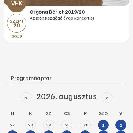
Orgona Bérlet 2019/20
Az idén kezdődő évad koncertjei
SZEPT
20
2019
Programnaptár
2026. augusztus
<
>
H
K
SZ
CS
P
SZO
V
27
28
29
30
31
1
2