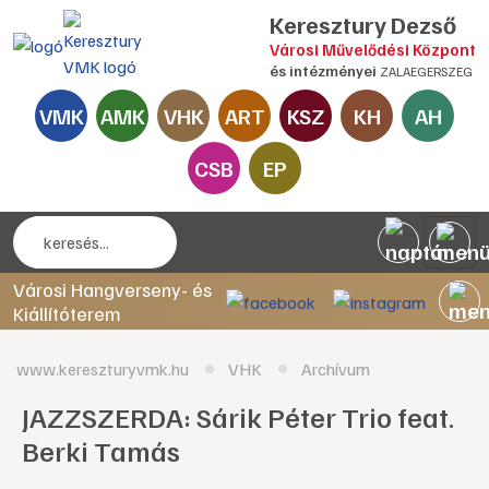
Keresztury Dezső
Városi Művelődési Központ
és intézményei
ZALAEGERSZEG
VMK
AMK
VHK
ART
KSZ
KH
AH
CSB
EP
Városi Hangverseny- és
Kiállítóterem
www.kereszturyvmk.hu
VHK
Archívum
JAZZSZERDA: Sárik Péter Trio feat.
Berki Tamás