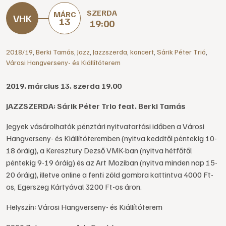
SZERDA
MÁRC
13
19:00
2018/19
,
Berki Tamás
,
Jazz
,
Jazzszerda
,
koncert
,
Sárik Péter Trió
,
Városi Hangverseny- és Kiállítóterem
2019. március 13. szerda 19.00
JAZZSZERDA: Sárik Péter Trio feat. Berki Tamás
Jegyek vásárolhatók pénztári nyitvatartási időben a Városi
Hangverseny- és Kiállítóteremben (nyitva keddtől péntekig 10-
18 óráig), a Keresztury Dezső VMK-ban (nyitva hétfőtől
péntekig 9-19 óráig) és az Art Moziban (nyitva minden nap 15-
20 óráig), illetve online a fenti zöld gombra kattintva 4000 Ft-
os, Egerszeg Kártyával 3200 Ft-os áron.
Helyszín: Városi Hangverseny- és Kiállítóterem