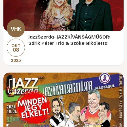
JazzSzerda- JAZZKÍVÁNSÁGMŰSOR:
Sárik Péter Trió & Szőke Nikoletta
OKT
08
2025