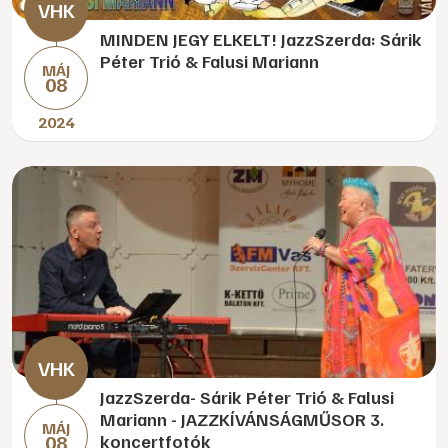
MINDEN JEGY ELKELT! JazzSzerda: Sárik
Péter Trió & Falusi Mariann
MÁJ
08
2024
JazzSzerda- Sárik Péter Trió & Falusi
Mariann - JAZZKÍVÁNSÁGMŰSOR 3.
MÁJ
08
koncertfotók