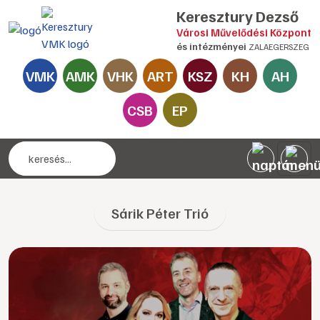
Keresztury Dezső
Városi Művelődési Központ
és intézményei
ZALAEGERSZEG
VMK
AMK
VHK
ART
KSZ
KH
AH
CSB
EP
Sárik Péter Trió