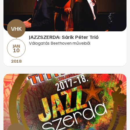
JAZZSZERDA: Sárik Péter Trió
Válogatás Beethoven műveiből
JAN
10
2018