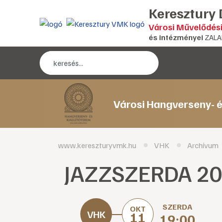
Keresztury
Városi Művelődés
és intézményei
ZALA
Városi Hangverseny- é
www.kereszturyvmk.hu
VHK
Archívum
JAZZSZERDA 20
SZERDA
OKT
11
19:00