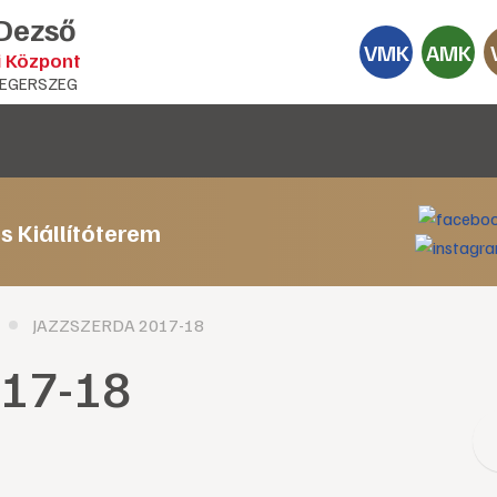
 Dezső
VMK
AMK
i Központ
EGERSZEG
s Kiállítóterem
JAZZSZERDA 2017-18
17-18