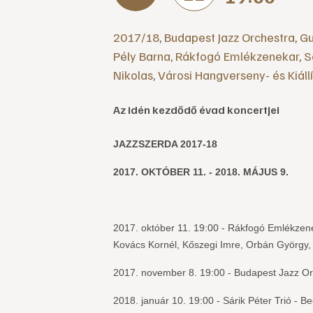
2017/18
,
Budapest Jazz Orchestra
,
Gu
Pély Barna
,
Rákfogó Emlékzenekar
,
S
Nikolas
,
Városi Hangverseny- és Kiáll
Az idén kezdődő évad koncertjei
JAZZSZERDA 2017-18
2017. OKTÓBER 11. - 2018. MÁJUS 9.
2017. október 11. 19:00 - Rákfogó Emlékzen
Kovács Kornél, Kőszegi Imre, Orbán György, 
2017. november 8. 19:00 - Budapest Jazz Orc
2018. január 10. 19:00 - Sárik Péter Trió - B