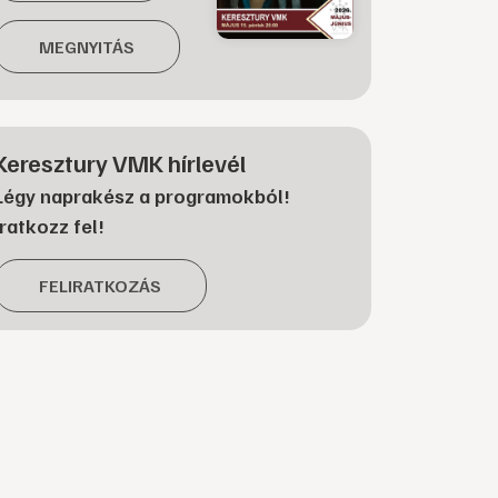
MEGNYITÁS
Keresztury VMK hírlevél
Légy naprakész a programokból!
Iratkozz fel!
FELIRATKOZÁS