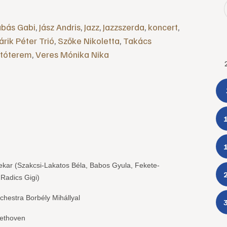
bás Gabi
,
Jász Andris
,
Jazz
,
Jazzszerda
,
koncert
,
árik Péter Trió
,
Szőke Nikoletta
,
Takács
ítóterem
,
Veres Mónika Nika
ekar (Szakcsi-Lakatos Béla, Babos Gyula, Fekete-
Radics Gigi)
hestra Borbély Mihállyal
eethoven