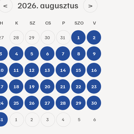
2026. augusztus
<
>
H
K
SZ
CS
P
SZO
V
27
28
29
30
31
1
2
3
4
5
6
7
8
9
10
11
12
13
14
15
16
17
18
19
20
21
22
23
24
25
26
27
28
29
30
31
1
2
3
4
5
6