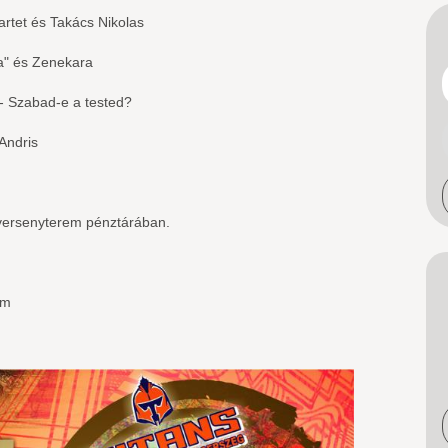
artet és Takács Nikolas
a" és Zenekara
 - Szabad-e a tested?
Andris
versenyterem pénztárában.
em