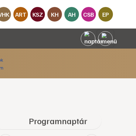
VHK
ART
KSZ
KH
AH
CSB
EP
Programnaptár