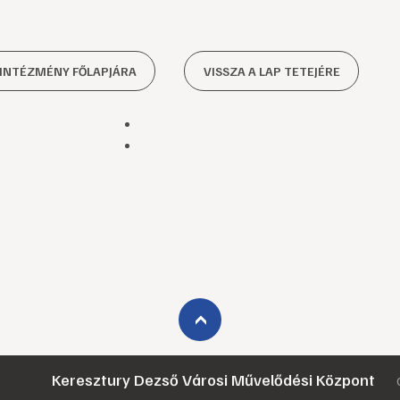
 INTÉZMÉNY FŐLAPJÁRA
VISSZA A LAP TETEJÉRE
›
Keresztury Dezső Városi Művelődési Központ