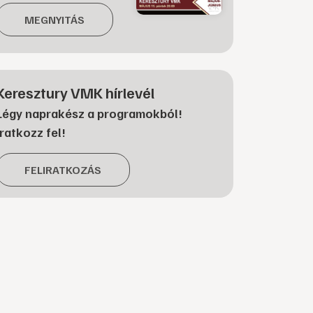
MEGNYITÁS
Keresztury VMK hírlevél
Légy naprakész a programokból!
Iratkozz fel!
FELIRATKOZÁS