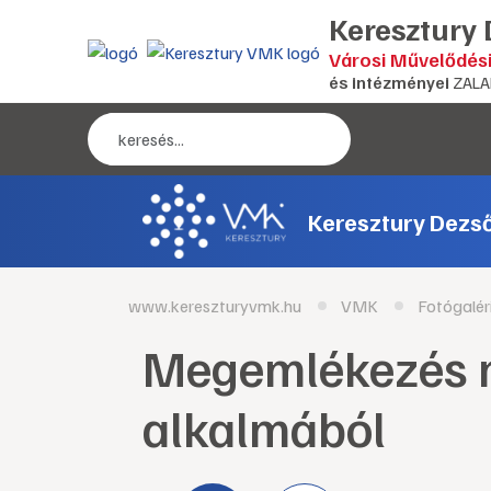
Keresztury
Városi Művelődés
és intézményei
ZALA
Keresztury Dezs
www.kereszturyvmk.hu
VMK
Fotógalér
Megemlékezés m
alkalmából