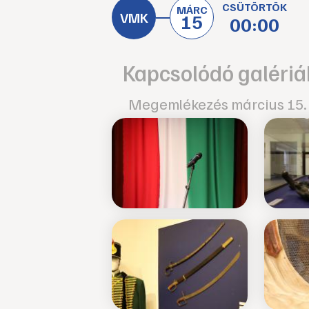
CSÜTÖRTÖK
MÁRC
15
00:00
Kapcsolódó galériá
Megemlékezés március 15.