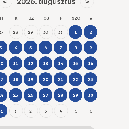
2026. augusztus
<
>
H
K
SZ
CS
P
SZO
V
27
28
29
30
31
1
2
3
4
5
6
7
8
9
10
11
12
13
14
15
16
17
18
19
20
21
22
23
24
25
26
27
28
29
30
31
1
2
3
4
5
6