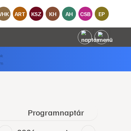
VHK
ART
KSZ
KH
AH
CSB
EP
Programnaptár