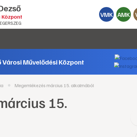
 Dezső
VMK
AMK
i Központ
EGERSZEG
ő Városi Művelődési Központ
ia
Megemlékezés március 15. alkalmából
árcius 15.