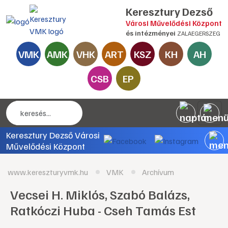
Keresztury Dezső
Városi Művelődési Központ
és intézményei
ZALAEGERSZEG
VMK
AMK
VHK
ART
KSZ
KH
AH
CSB
EP
Keresztury Dezső Városi
Művelődési Központ
www.kereszturyvmk.hu
VMK
Archívum
Vecsei H. Miklós, Szabó Balázs,
Ratkóczi Huba - Cseh Tamás Est