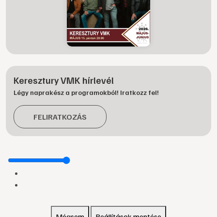
Keresztury VMK hírlevél
Légy naprakész a programokból! Iratkozz fel!
FELIRATKOZÁS
Mégsem
Beállítások mentése