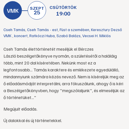
CSÜTÖRTÖK
SZEPT
25
19:00
Cseh Tamás
,
Cseh Tamás - est
,
Füst a szemében
,
Keresztury Dezső
VMK
,
koncert
,
Ratkóczi Huba
,
Szabó Balázs
,
Vecsei H. Miklós
Cseh Tamás élettörténetét meséljük el Bérczes
László beszélgetőkönyve nyomán, a születésétől a haláláig
több, mint 20 dal kíséretében. Nekünk most ez a
legfontosabb... Tamás karaktere és emlékezete egyedülálló,
mindannyiunk számára közös nevező. Nem is kíséreljük meg az
ő előadásmódját interpretálni, arra fókuszálunk, ahogy ő is kéri
a Beszélgetőkönyvben, hogy "megszólaljunk", és elmeséljük az
ő történetüket..."
Megújult előadás.
Új dalokkal és új történetekkel.