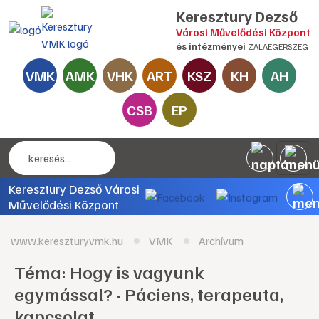
Keresztury Dezső
Városi Művelődési Központ
és intézményei
ZALAEGERSZEG
VMK
AMK
VHK
ART
KSZ
KH
AH
CSB
EP
Keresztury Dezső Városi
Művelődési Központ
www.kereszturyvmk.hu
VMK
Archívum
Téma: Hogy is vagyunk
egymással? - Páciens, terapeuta,
kapcsolat