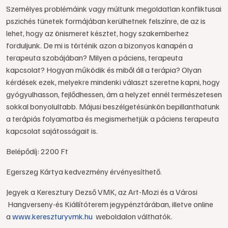
Személyes problémáink vagy múltunk megoldatlan konfliktusai
pszichés tünetek formájában kerülhetnek felszínre, de az is
lehet, hogy az önismeret késztet, hogy szakemberhez
forduljunk. De mi is történik azon a bizonyos kanapén a
terapeuta szobájában? Milyen a páciens, terapeuta
kapcsolat? Hogyan működik és miből áll a terápia? Olyan
kérdések ezek, melyekre mindenki választ szeretne kapni, hogy
gyógyulhasson, fejlődhessen, ám a helyzet ennél természetesen
sokkal bonyolultabb. Májusi beszélgetésünkön bepillanthatunk
a terápiás folyamatba és megismerhetjük a páciens terapeuta
kapcsolat sajátosságait is.
Belépődíj: 2200 Ft
Egerszeg Kártya kedvezmény érvényesíthető.
Jegyek a Keresztury Dezső VMK, az Art-Mozi és a Városi
Hangverseny-és Kiállítóterem jegypénztárában, illetve online
a
www.kereszturyvmk.hu
weboldalon válthatók.