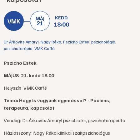
KEDD
MÁJ
21
18:00
Dr Árkovits Amaryl
,
Nagy Réka
,
Pszicho Estek
,
pszichológia
,
pszichoterápia
,
VMK Caffé
Pszicho Estek
MÁJUS 21. kedd 18.00
Helyszín: VMK Caffé
Téma: Hogy is vagyunk egymással? - Páciens,
terapeuta, kapcsolat
Vendég: Dr. Árkovits Amaryl pszichiáter, pszichoterapeuta
Háziasszony: Nagy Réka klinikai szakpszichológus