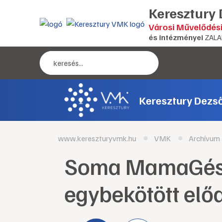
Keresztury
Városi Művelődés
és intézményei
ZALA
Keresztury Dezs
www.kereszturyvmk.hu
VMK
Archívum
Soma MamaGésa
egybekötött elő