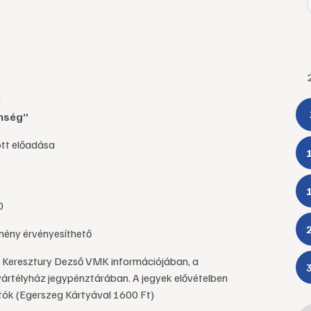
k
enség”
tt előadása
0
mény érvényesíthető
a Keresztury Dezső VMK információjában, a
ártélyház jegypénztárában. A jegyek elővételben
tók (Egerszeg Kártyával 1600 Ft)