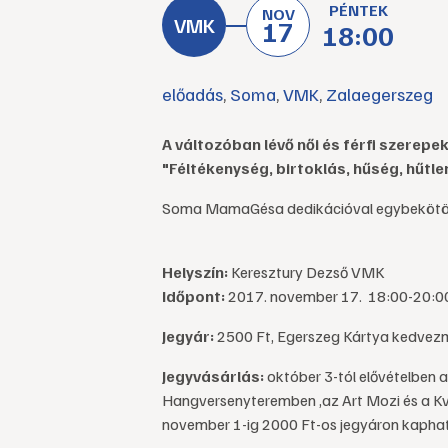
PÉNTEK
NOV
17
18:00
előadás
,
Soma
,
VMK
,
Zalaegerszeg
A változóban lévő női és férfi szerepe
"Féltékenység, birtoklás, hűség, hűtl
Soma MamaGésa dedikációval egybekötö
Helyszín:
Keresztury Dezső VMK
Időpont:
2017. november 17. 18:00-20:0
Jegyár:
2500 Ft, Egerszeg Kártya kedvez
Jegyvásárlás:
október 3-tól
elővételben 
Hangversenyteremben ,az Art Mozi és a Kv
november 1-ig 2000 Ft-os jegyáron kapha