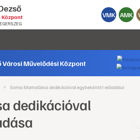
 Dezső
VMK
AMK
i Központ
EGERSZEG
ő Városi Művelődési Központ
Soma MamaGésa dedikációval egybekötött előadása
 dedikációval
adása