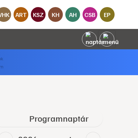
VHK
ART
KSZ
KH
AH
CSB
EP
Programnaptár