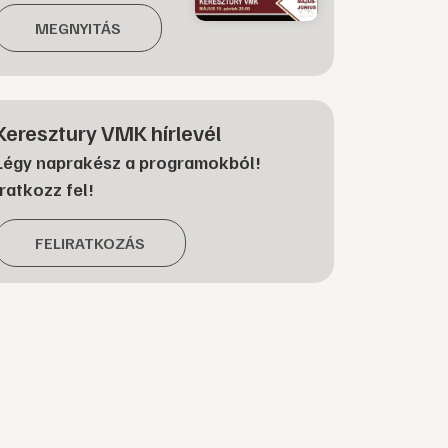
MEGNYITÁS
Keresztury VMK hírlevél
Légy naprakész a programokból!
Iratkozz fel!
FELIRATKOZÁS