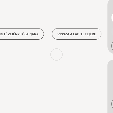
 INTÉZMÉNY FŐLAPJÁRA
VISSZA A LAP TETEJÉRE