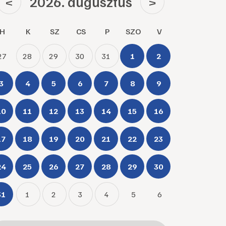
2026. augusztus
<
>
H
K
SZ
CS
P
SZO
V
27
28
29
30
31
1
2
3
4
5
6
7
8
9
10
11
12
13
14
15
16
17
18
19
20
21
22
23
24
25
26
27
28
29
30
31
1
2
3
4
5
6