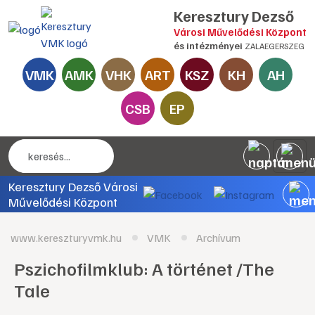
Keresztury Dezső
Városi Művelődési Központ
és intézményei
ZALAEGERSZEG
VMK
AMK
VHK
ART
KSZ
KH
AH
CSB
EP
Keresztury Dezső Városi
Művelődési Központ
www.kereszturyvmk.hu
VMK
Archívum
Pszichofilmklub: A történet /The
Tale