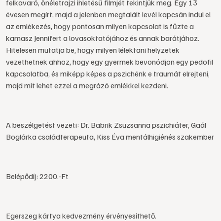
felkavaró, önéletrajzi ihletésű filmjét tekintjük meg. Egy 13
évesen megírt, majd a jelenben megtalált levél kapcsán indul el
az emlékezés, hogy pontosan milyen kapcsolat is fűzte a
kamasz Jennifert a lovasoktatójához és annak barátjához.
Hitelesen mutatja be, hogy milyen lélektani helyzetek
vezethetnek ahhoz, hogy egy gyermek bevonódjon egy pedofil
kapcsolatba, és miképp képes a pszichénk e traumát elrejteni,
majd mit lehet ezzel a megrázó emlékkel kezdeni.
A beszélgetést vezeti: Dr. Babrik Zsuzsanna pszichiáter, Gaál
Boglárka családterapeuta, Kiss Éva mentálhigiénés szakember
Belépődíj: 2200.-Ft
Egerszeg kártya kedvezmény érvényesíthető.