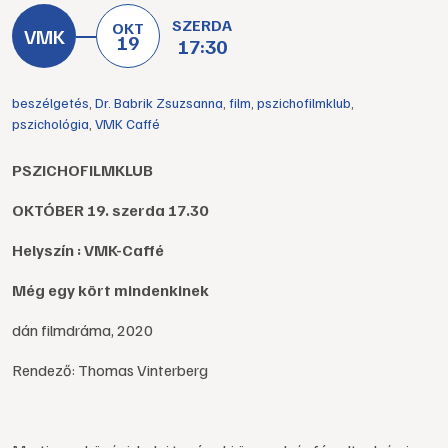
SZERDA
OKT
19
17:30
beszélgetés
,
Dr. Babrik Zsuzsanna
,
film
,
pszichofilmklub
,
pszichológia
,
VMK Caffé
PSZICHOFILMKLUB
OKTÓBER 19. szerda 17.30
Helyszín : VMK-Caffé
Még egy kört mindenkinek
dán filmdráma, 2020
Rendező: Thomas Vinterberg