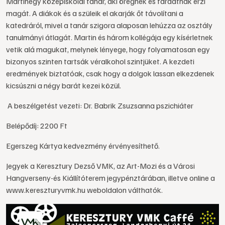
Martinegy középiskolai tanár, aki öregnek és fáradtnak érzi
magát. A diákok és a szüleik el akarják őt távolítani a
katedráról, mivel a tanár szigora alaposan lehúzza az osztály
tanulmányi átlagát. Martin és három kollégája egy kísérletnek
vetik alá magukat, melynek lényege, hogy folyamatosan egy
bizonyos szinten tartsák véralkohol szintjüket. A kezdeti
eredmények biztatóak, csak hogy a dolgok lassan elkezdenek
kicsúszni a négy barát kezei közül.
A beszélgetést vezeti: Dr. Babrik Zsuzsanna pszichiáter
Belépődíj: 2200 Ft
Egerszeg Kártya kedvezmény érvényesíthető.
Jegyek a Keresztury Dezső VMK, az Art-Mozi és a Városi
Hangverseny-és Kiállítóterem jegypénztárában, illetve online a
www.kereszturyvmk.hu weboldalon válthatók.