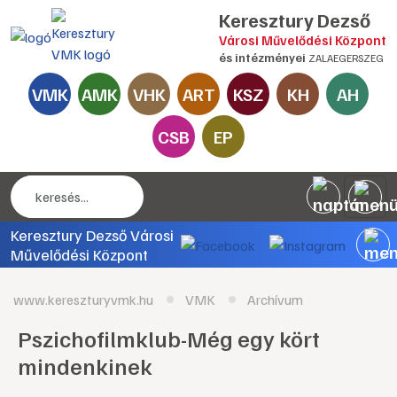
Keresztury Dezső
Városi Művelődési Központ
és intézményei
ZALAEGERSZEG
VMK
AMK
VHK
ART
KSZ
KH
AH
CSB
EP
Keresztury Dezső Városi
Művelődési Központ
www.kereszturyvmk.hu
VMK
Archívum
Pszichofilmklub-Még egy kört
mindenkinek