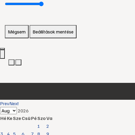
Mégsem
Beállítások mentése
Prev
Next
2026
Hé
Ke
Sze
Csü
Pé
Szo
Va
1
2
3
4
5
6
7
8
9