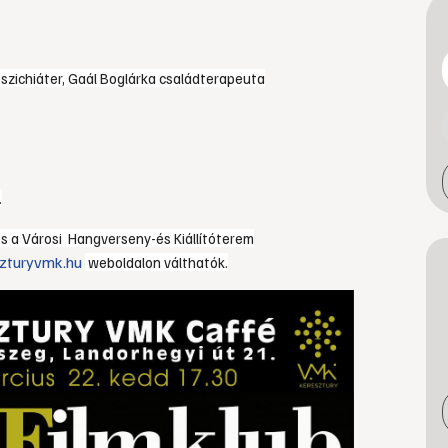
pszichiáter, Gaál Boglárka családterapeuta
.
és a Városi Hangverseny-és Kiállítóterem
zturyvmk.hu
weboldalon válthatók.