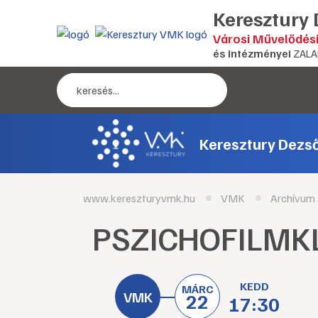
Keresztury
Városi Művelődés
és intézményei
ZALA
Keresztury Dezs
www.kereszturyvmk.hu
VMK
Archívum
PSZICHOFILMKLU
KEDD
MÁRC
22
17:30