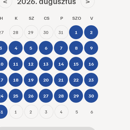
2026. augusztus
<
>
H
K
SZ
CS
P
SZO
V
27
28
29
30
31
1
2
3
4
5
6
7
8
9
10
11
12
13
14
15
16
17
18
19
20
21
22
23
24
25
26
27
28
29
30
31
1
2
3
4
5
6