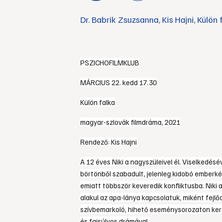
Dr. Babrik Zsuzsanna
,
Kis Hajni
,
Külön 
PSZICHOFILMKLUB
MÁRCIUS 22. kedd 17.30
Külön falka
magyar-szlovák filmdráma, 2021
Rendező: Kis Hajni
A 12 éves Niki a nagyszüleivel él. Viselkedés
börtönből szabadult, jelenleg kidobó emberként
emiatt többször keveredik konfliktusba. Niki 
alakul az apa-lánya kapcsolatuk, miként fejl
szívbemarkoló, hihető eseménysorozaton keres
és fajsúlyos drámával.