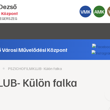
 Dezső
VMK
AMK
i Központ
EGERSZEG
ő Városi Művelődési Központ
PSZICHOFILMKLUB- Külön falka
B- Külön falka