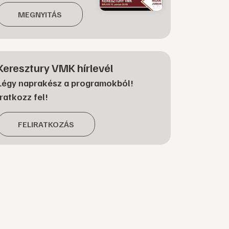
MEGNYITÁS
Keresztury VMK hírlevél
Légy naprakész a programokból!
Iratkozz fel!
FELIRATKOZÁS