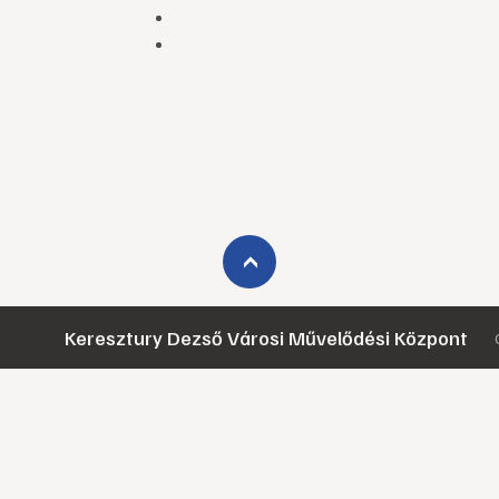
›
Keresztury Dezső Városi Művelődési Központ