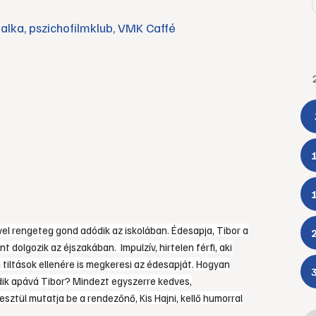
falka
,
pszichofilmklub
,
VMK Caffé
ével rengeteg gond adódik az iskolában. Édesapja, Tibor a
 dolgozik az éjszakában. Impulzív, hirtelen férfi, aki
a tiltások ellenére is megkeresi az édesapját. Hogyan
ődik apává Tibor? Mindezt egyszerre kedves,
ztül mutatja be a rendezőnő, Kis Hajni, kellő humorral