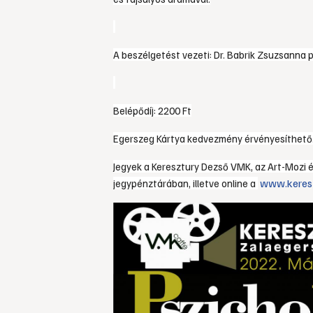
A beszélgetést vezeti: Dr. Babrik Zsuzsanna 
Belépődíj: 2200 Ft
Egerszeg Kártya kedvezmény érvényesíthető
Jegyek a Keresztury Dezső VMK, az Art-Mozi 
www.keres
jegypénztárában, illetve online a