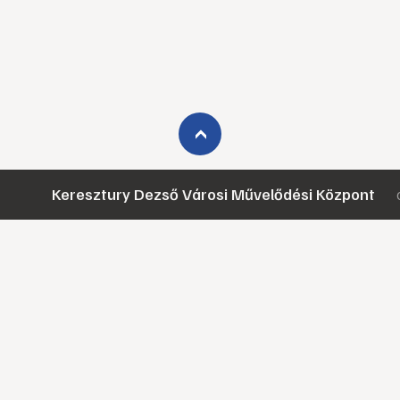
›
Keresztury Dezső Városi Művelődési Központ