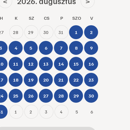
2026. augusztus
<
>
H
K
SZ
CS
P
SZO
V
27
28
29
30
31
1
2
3
4
5
6
7
8
9
10
11
12
13
14
15
16
17
18
19
20
21
22
23
24
25
26
27
28
29
30
31
1
2
3
4
5
6