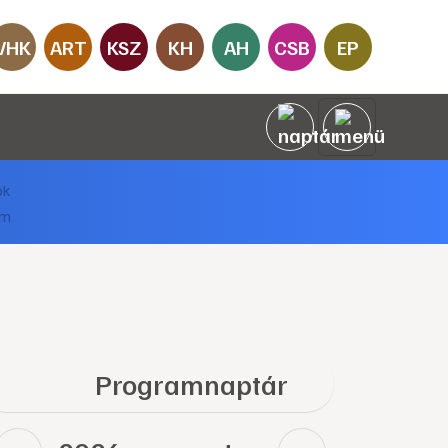
VHK
ART
KSZ
KH
AH
CSB
EP
Programnaptár