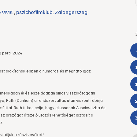
ső VMK
,
pszichofilmklub
,
Zalaegerszeg
2 perc, 2024
ost alakítanak ebben a humoros és megható igaz
Amerikában él és esze ágában sincs visszalátogatni
a, Ruth (Dunham) a rendszerváltás után viszont rábírja
lttal. Ruth titkos célja, hogy eljussanak Auschwitzba és
z országot átszelő utazás lehetőséget biztosít a
z.
vitáljuk a résztvevőket!