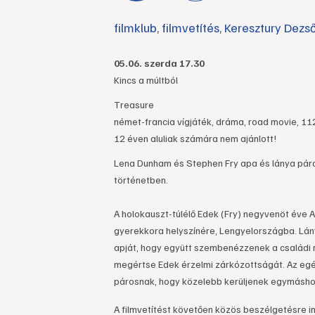
filmklub
,
filmvetítés
,
Keresztury Dez
05.06. szerda 17.30
Kincs a múltból
Treasure
német-francia vígjáték, dráma, road movie, 11
12 éven aluliak számára nem ajánlott!
Lena Dunham és Stephen Fry apa és lánya pár
történetben.
A holokauszt-túlélő Edek (Fry) negyvenöt éve 
gyerekkora helyszínére, Lengyelországba. Lány
apját, hogy együtt szembenézzenek a családi mú
megértse Edek érzelmi zárkózottságát. Az egés
párosnak, hogy közelebb kerüljenek egymásho
A filmvetítést követően közös beszélgetésre in