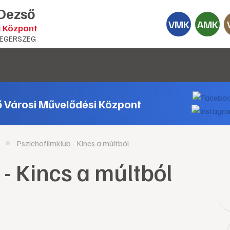
 Dezső
VMK
AMK
i Központ
EGERSZEG
ő Városi Művelődési Központ
Pszichofilmklub - Kincs a múltból
- Kincs a múltból