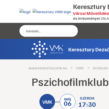
Keresztury
Városi Művelődés
és intézményei
ZALA
Keresztury Dezs
www.kereszturyvmk.hu
VMK
Archívum
Pszichofilmklub 
SZERDA
MÁJ
06
17:30