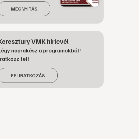
MEGNYITÁS
Keresztury VMK hírlevél
Légy naprakész a programokból!
Iratkozz fel!
FELIRATKOZÁS