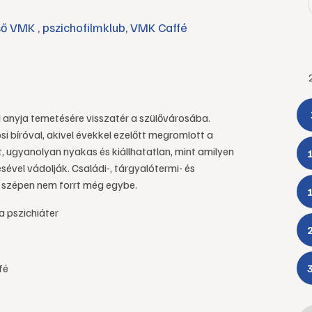
zső VMK
,
pszichofilmklub
,
VMK Caffé
 anyja temetésére visszatér a szülővárosába.
osi bíróval, akivel évekkel ezelőtt megromlott a
, ugyanolyan nyakas és kiállhatatlan, mint amilyen
ésével vádolják. Családi-, tárgyalótermi- és
n szépen nem forrt még egybe.
a pszichiáter
fé