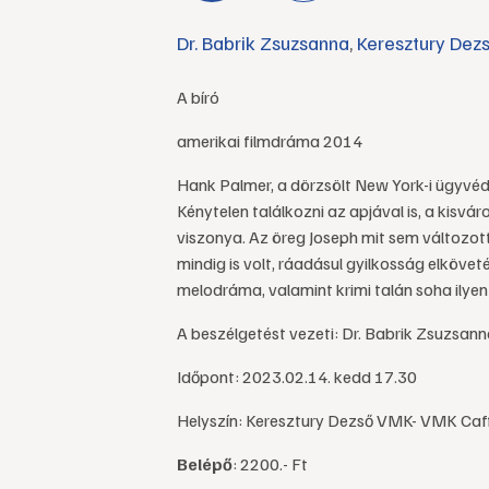
Dr. Babrik Zsuzsanna
,
Keresztury De
A bíró
amerikai filmdráma 2014
Hank Palmer, a dörzsölt New York-i ügyvéd
Kénytelen találkozni az apjával is, a kisvár
viszonya. Az öreg Joseph mit sem változott
mindig is volt, ráadásul gyilkosság elkövet
melodráma, valamint krimi talán soha ilye
A beszélgetést vezeti: Dr. Babrik Zsuzsann
Időpont: 2023.02.14. kedd 17.30
Helyszín: Keresztury Dezső VMK- VMK Caf
Belépő
: 2200.- Ft