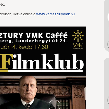
ető.
ában, illetve online a
www.kereszturyvmk.hu