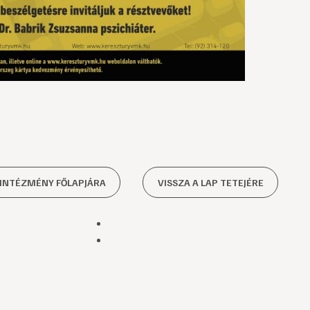
 INTÉZMÉNY FŐLAPJÁRA
VISSZA A LAP TETEJÉRE