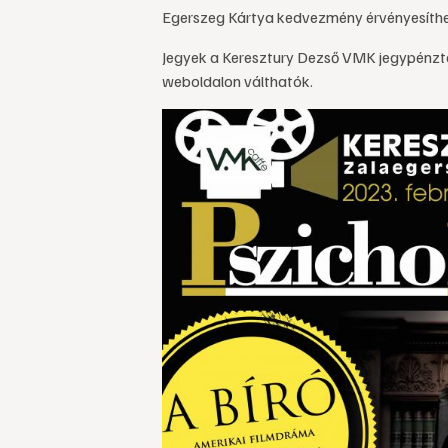
Egerszeg Kártya kedvezmény érvényesíth
Jegyek a Keresztury Dezső VMK jegypénztár
weboldalon válthatók.