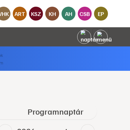
VHK
ART
KSZ
KH
AH
CSB
EP
Programnaptár