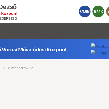
 Dezső
VMK
AMK
i Központ
EGERSZEG
ő Városi Művelődési Központ
Pszichofilmklub