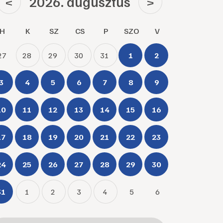
2026. augusztus
<
>
H
K
SZ
CS
P
SZO
V
27
28
29
30
31
1
2
3
4
5
6
7
8
9
10
11
12
13
14
15
16
17
18
19
20
21
22
23
24
25
26
27
28
29
30
31
1
2
3
4
5
6