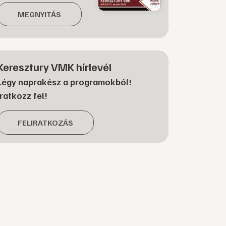
MEGNYITÁS
Keresztury VMK hírlevél
Légy naprakész a programokból!
Iratkozz fel!
FELIRATKOZÁS