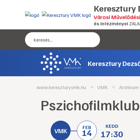
Keresztury
Városi Művelődés
és intézményei
ZALA
Keresztury Dezs
www.kereszturyvmk.hu
VMK
Archívum
Pszichofilmklub
KEDD
FEB
14
17:30