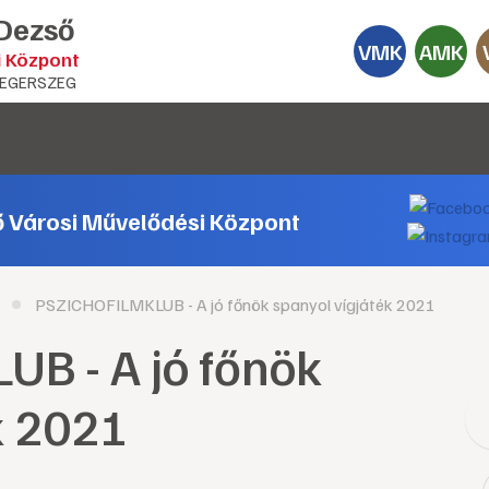
 Dezső
VMK
AMK
i Központ
EGERSZEG
ő Városi Művelődési Központ
PSZICHOFILMKLUB - A jó főnök spanyol vígjáték 2021
B - A jó főnök
k 2021