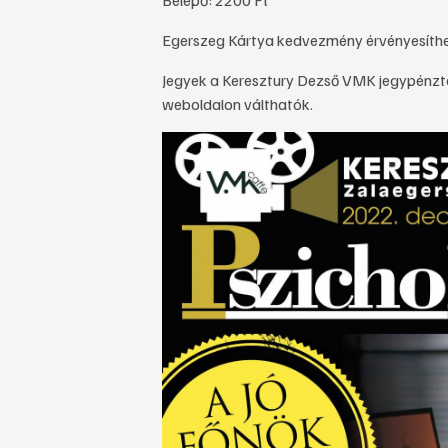
Egerszeg Kártya kedvezmény érvényesíth
Jegyek a Keresztury Dezső VMK jegypénztár
weboldalon válthatók.