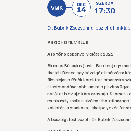
SZERDA
DEC
14
17:30
Dr. Babrik Zsuzsanna
,
pszichofilmklub
PSZICHOFILMKLUB
A jó főnök
spanyol vígjáték 2021
Blancos Básculas (Javier Bardem) egy mérl
tisztelt Blanco egy közelgő ellenőrzésre kész
film elején a főnök karaktere amennyire sz
ellentmondásosabb, amint a piszkos ügyei f
nézőket is az ujja köré csavarja. Számos ko
munkahely toxikus elválaszthatatlansága,
zaklatás, a munkaerő- kiszipolyozás fennta
A beszélgetést vezeti: Dr. Babrik Zsuzsann
Belépő: 2200 Ft