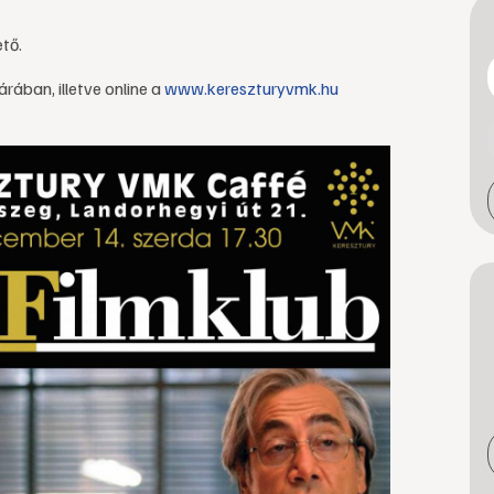
ető.
ában, illetve online a
www.kereszturyvmk.hu