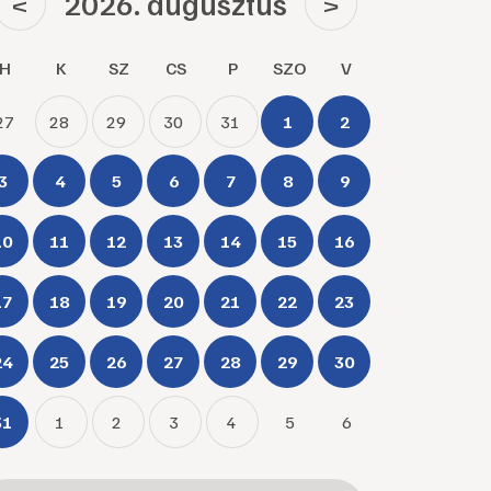
2026. augusztus
<
>
H
K
SZ
CS
P
SZO
V
27
28
29
30
31
1
2
3
4
5
6
7
8
9
10
11
12
13
14
15
16
17
18
19
20
21
22
23
24
25
26
27
28
29
30
31
1
2
3
4
5
6