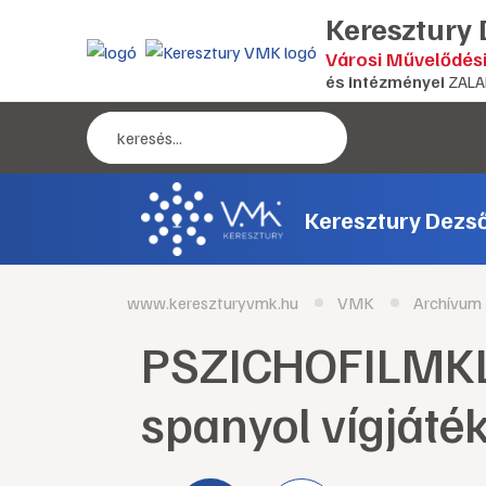
Keresztury
Városi Művelődés
és intézményei
ZALA
Keresztury Dezs
www.kereszturyvmk.hu
VMK
Archívum
PSZICHOFILMKLU
spanyol vígjáté