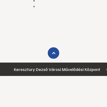
›
Keresztury Dezső Városi Művelődési Központ