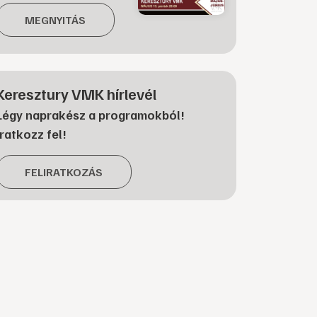
MEGNYITÁS
Keresztury VMK hírlevél
Légy naprakész a programokból!
Iratkozz fel!
FELIRATKOZÁS