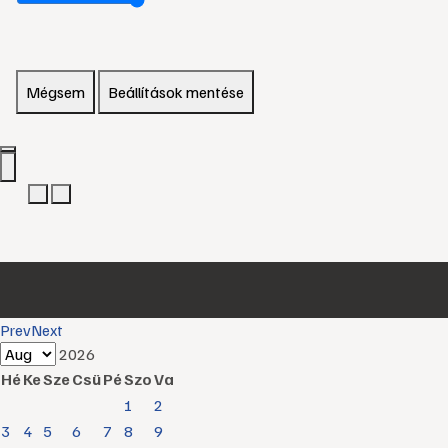
Mégsem
Beállítások mentése
Prev
Next
2026
Hé
Ke
Sze
Csü
Pé
Szo
Va
1
2
3
4
5
6
7
8
9