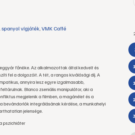
,
spanyol vígjáték
,
VMK Caffé
eggyár főnöke. Az alkalmazottak által kedvelt és
íti fel a dolgozóit. A tét, a rangos kiválósági díj. A
impatikus, annyira lesz egyre izgalmasabb,
eltárulnak. Blanco zseniális manipulátor, aki a
nfliktus megjelenik a filmben, a magánélet és a
 a bevándorlók integrálásának kérdése, a munkahelyi
rthatatlan jelensége.
a pszichiáter