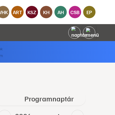
VHK
ART
KSZ
KH
AH
CSB
EP
Programnaptár