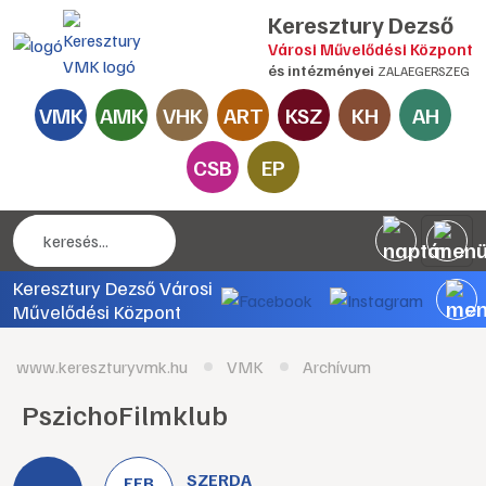
Keresztury Dezső
Városi Művelődési Központ
és intézményei
ZALAEGERSZEG
VMK
AMK
VHK
ART
KSZ
KH
AH
CSB
EP
Keresztury Dezső Városi
Művelődési Központ
www.kereszturyvmk.hu
VMK
Archívum
PszichoFilmklub
SZERDA
FEB