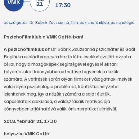
21
17:30
beszélgetés
,
Dr. Babrik Zsuzsanna
,
film
,
pszichofilmklub
,
pszichológia
PszichoFilmklub a VMK Caffé-ban!
A pszichofilmklubot
Dr. Babrik Zsuzsanna pszichiáter és Gaál
Boglárka családterapeuta hozta létre évekkel ezelőtt azzal a
céllal, hogy a mozgóképek segítségével egyes lélektani
folyamatokat könnyebben érthetővé tegyenek a nézők
számára. A vetítések során olyan filmeket válogatnak, melyek
valamilyen pszichológia problémát, konfliktus helyzetet
jelenítenek meg. Így a nézők számára a saját életük,
kapcsolataik alakulása, a választásaik motivációja
könnyebben átláthatóvá válik, önismeretüket elmélyül.
2018. február 21. 17.30
helyszín: VMK Caffé