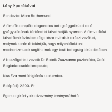
Lány 9 parókával
Rendezte: Marc Rothemund
A film főszereplője daganatos betegséggel küzd, az ő
gyógyulásának történetét követhetjük nyomon. A filmvetítést
követően közös beszélgetésre invitáljuk a résztvevőket,
melynek során áttekintjük, hogy milyen lélektani
mechanizmusok segíthetnek egy testi betegség leküzdésében.
A beszélgetést vezeti: Dr. Babrik Zsuzsanna pszichiáter, Gaál
Boglárka családterapeuta,
Kiss Éva mentálhigiénés szakember.
Belépődíj: 2200.-Ft
Egerszeg kártya kedvezmény érvényesíthető.