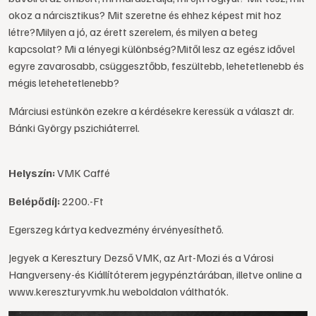
okoz a nárcisztikus? Mit szeretne és ehhez képest mit hoz
létre?Milyen a jó, az érett szerelem, és milyen a beteg
kapcsolat? Mi a lényegi különbség?Mitől lesz az egész idővel
egyre zavarosabb, csüggesztőbb, feszültebb, lehetetlenebb és
mégis letehetetlenebb?
Márciusi estünkön ezekre a kérdésekre keressük a választ dr.
Bánki György pszichiáterrel.
Helyszín:
VMK Caffé
Belépődíj:
2200.-Ft
Egerszeg kártya kedvezmény érvényesíthető.
Jegyek a Keresztury Dezső VMK, az Art-Mozi és a Városi
Hangverseny-és Kiállítóterem jegypénztárában, illetve online a
www.kereszturyvmk.hu weboldalon válthatók.