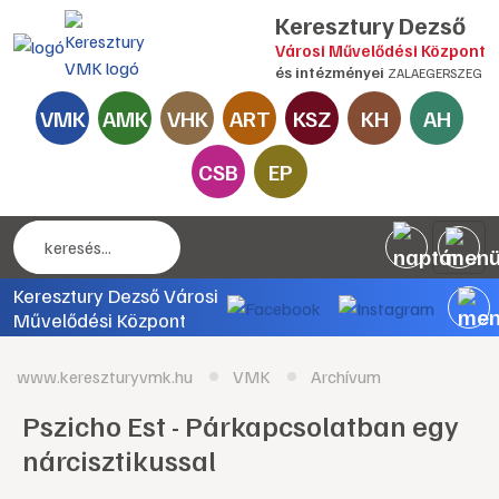
Keresztury Dezső
Városi Művelődési Központ
és intézményei
ZALAEGERSZEG
VMK
AMK
VHK
ART
KSZ
KH
AH
CSB
EP
Keresztury Dezső Városi
Művelődési Központ
www.kereszturyvmk.hu
VMK
Archívum
Pszicho Est - Párkapcsolatban egy
nárcisztikussal