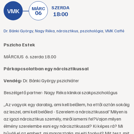
SZERDA
MÁRC
06
18:00
Dr. Bánki György
,
Nagy Réka
,
nárcisztikus
,
pszichológia
,
VMK Caffé
Pszicho Estek
MÁRCIUS 6. szerda 18.00
Párkapcsolatban egy nárcisztikussal
Vendég:
Dr. Bánki György pszichiáter
Beszélgető partner: Nagy Réka klinikai szakpszichológus
„Az vagyok egy darabig, ami kell belőlem, ha ettől aztán sokáig
az leszel, ami kell belőled - Szerelem a nárcisztikussal”Milyen is
az igazi nárcisztikus személy, miről ismerni fel?Vajon milyen
élmény szerelembe esni egy nárcisztikussal? Ki képes rá? Mi
bűvöli el az embert, mi marasztalja, mi ejti foglyul? Mit tesz, mit