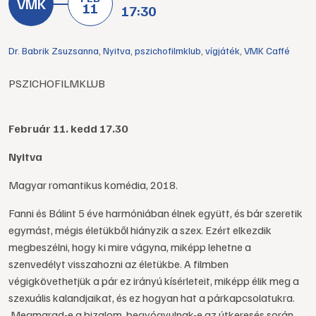
11
17:30
Dr. Babrik Zsuzsanna
,
Nyitva
,
pszichofilmklub
,
vígjáték
,
VMK Caffé
PSZICHOFILMKLUB
Február 11. kedd 17.30
Nyitva
Magyar romantikus komédia, 2018.
Fanni és Bálint 5 éve harmóniában élnek együtt, és bár szeretik
egymást, mégis életükből hiányzik a szex. Ezért elkezdik
megbeszélni, hogy ki mire vágyna, miképp lehetne a
szenvedélyt visszahozni az életükbe. A filmben
végigkövethetjük a pár ez irányú kísérleteit, miképp élik meg a
szexuális kalandjaikat, és ez hogyan hat a párkapcsolatukra.
Megmarad-e a bizalom, begyógyulnak-e az útkeresés során