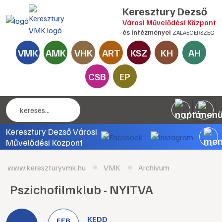
Keresztury Dezső
Városi Művelődési Központ
és intézményei
ZALAEGERSZEG
VMK
AMK
VHK
ART
KSZ
KH
AH
CSB
EP
Keresztury Dezső Városi
Művelődési Központ
www.kereszturyvmk.hu
VMK
Archívum
Pszichofilmklub - NYITVA
KEDD
FEB