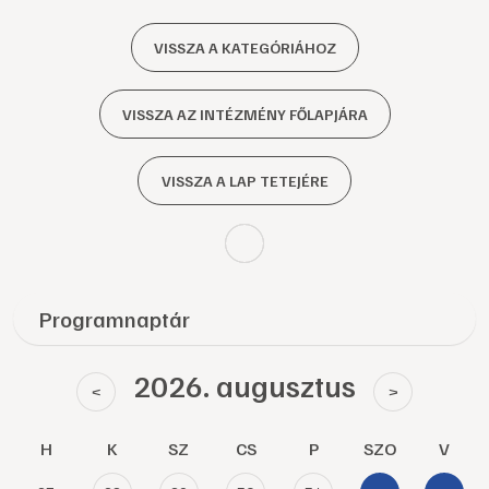
VISSZA A KATEGÓRIÁHOZ
VISSZA AZ INTÉZMÉNY FŐLAPJÁRA
VISSZA A LAP TETEJÉRE
Programnaptár
2026. augusztus
<
>
H
K
SZ
CS
P
SZO
V