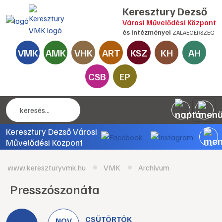
Keresztury Dezső
Városi Művelődési Központ
és intézményei
ZALAEGERSZEG
VMK
AMK
VHK
ART
KSZ
KH
AH
CSB
EP
Keresztury Dezső Városi
Művelődési Központ
www.kereszturyvmk.hu
VMK
Archívum
Presszószonáta
CSÜTÖRTÖK
NOV