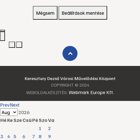
Mégsem
Beállítások mentése
›
Keresztury Dezső Városi Művelődési Központ
COPYRIGHT © 2024
Webmark Europe Kft.
WEBOLDALKÉSZÍTÉS:
Prev
Next
2026
Hé
Ke
Sze
Csü
Pé
Szo
Va
1
2
3
4
5
6
7
8
9