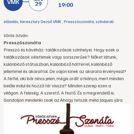
29
19:00
előadás
,
Keresztury Dezső VMK
,
Presszószonáta
,
színdarab
Vörös István:
Presszószonáta
Presszó és kávéház: találkozások színhelyei. Hogy ezek a
találkozások véletlenek vagy sorsszerűek? Nőket látunk,
különböző státuszban, különböző háttérrel, különböző
jellemmel és akarattal. De vajon kinek az akarata érvényesül?
A férfié, aki bár nincs jelen, mégis ordít a hiánya, mert minden
belőle indul és hozzá tér vissza? Minden szerep ezen a
világon. A feleség. A szerető. A festő. És a megrendelő is.
Gondoljon mindenki csak az Ahogy tetszik méla Jaques-jára.