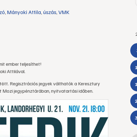
zó
,
Mányoki Attila
,
úszás
,
VMK
mit ember teljesíthet!
i Attilával.
tött. Regisztrációs jegyek válthatók a Keresztury
t Mozi jegypénztárában, nyitvatartási időben.