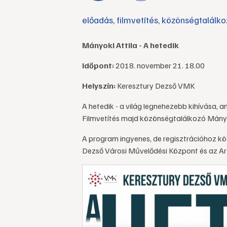
előadás
,
filmvetítés
,
közönségtalálko
Mányoki Attila - A hetedik
Időpont:
2018. november 21. 18.00
Helyszín:
Keresztury Dezső VMK
A hetedik - a világ legnehezebb kihívása, a
Filmvetítés majd közönségtalálkozó Mányok
A program ingyenes, de regisztrációhoz kö
Dezső Városi Művelődési Központ és az Ar