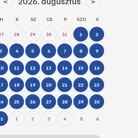
2026. augusztus
<
>
H
K
SZ
CS
P
SZO
V
27
28
29
30
31
1
2
3
4
5
6
7
8
9
10
11
12
13
14
15
16
17
18
19
20
21
22
23
24
25
26
27
28
29
30
31
1
2
3
4
5
6