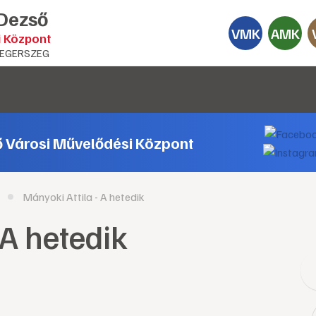
 Dezső
VMK
AMK
i Központ
EGERSZEG
ő Városi Művelődési Központ
Mányoki Attila - A hetedik
 A hetedik