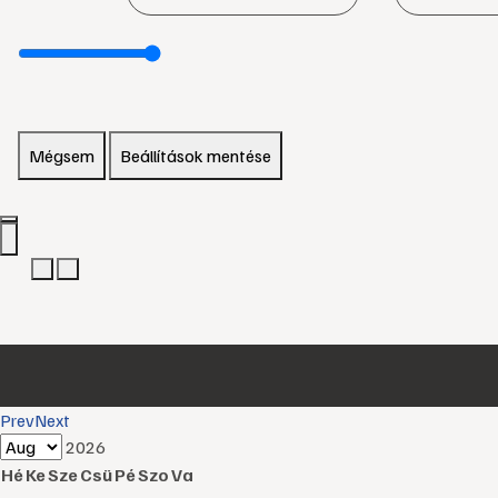
Mégsem
Beállítások mentése
Prev
Next
2026
Hé
Ke
Sze
Csü
Pé
Szo
Va