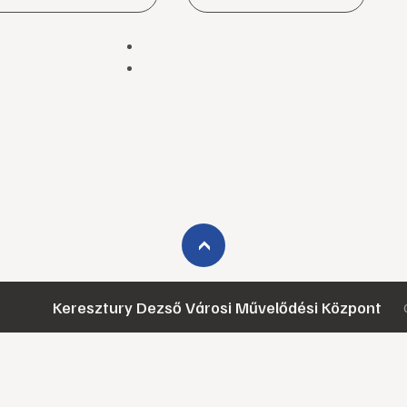
›
Keresztury Dezső Városi Művelődési Központ