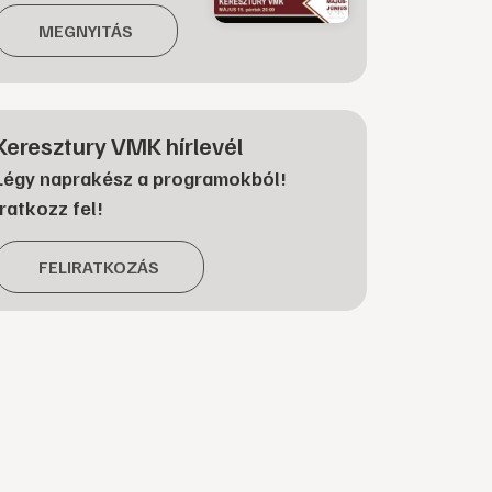
MEGNYITÁS
Keresztury VMK hírlevél
Légy naprakész a programokból!
Iratkozz fel!
FELIRATKOZÁS