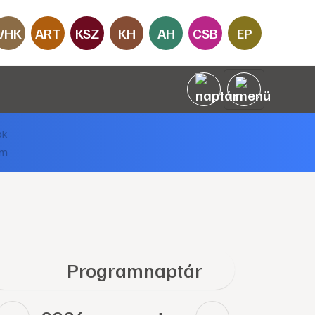
VHK
ART
KSZ
KH
AH
CSB
EP
Programnaptár