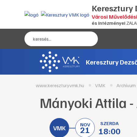
Keresztury
Városi Művelődés
és intézményei
ZALA
Keresztury Dezs
www.kereszturyvmk.hu
VMK
Archívum
Mányoki Attila -
SZERDA
NOV
21
18:00