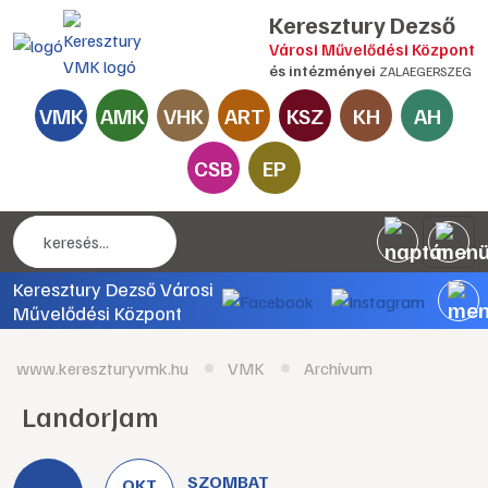
Keresztury Dezső
Városi Művelődési Központ
és intézményei
ZALAEGERSZEG
VMK
AMK
VHK
ART
KSZ
KH
AH
CSB
EP
Keresztury Dezső Városi
Művelődési Központ
www.kereszturyvmk.hu
VMK
Archívum
LandorJam
SZOMBAT
OKT