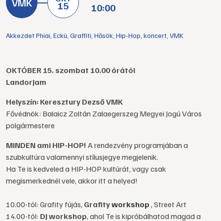
15
10:00
Akkezdet Phiai
,
Eckü
,
Graffiti
,
Hősök
,
Hip-Hop
,
koncert
,
VMK
OKTÓBER 15. szombat 10.00 órától
LandorJam
Helyszín: Keresztury Dezső VMK
Fővédnök: Balaicz Zoltán Zalaegerszeg Megyei Jogú Város
polgármestere
MINDEN ami HIP-HOP!
A rendezvény programjában a
szubkultúra valamennyi stílusjegye megjelenik.
Ha Te is kedveled a HIP-HOP kultúrát, vagy csak
megismerkednél vele, akkor itt a helyed!
10.00-tól: Grafity fújás,
Grafity
workshop
, Street Art
14.00-tól:
DJ workshop
, ahol Te is kipróbálhatod magad a