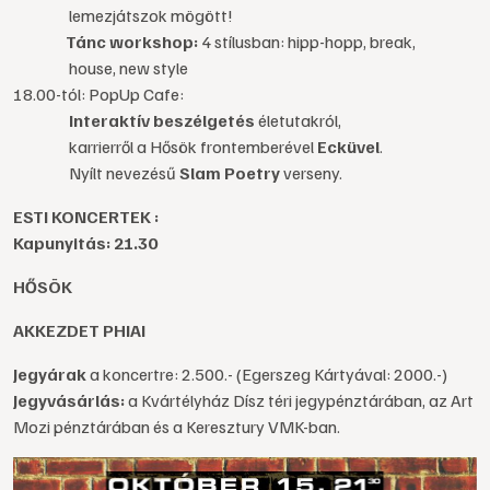
lemezjátszok mögött!
Tánc workshop:
4 stílusban: hipp-hopp, break,
house, new style
18.00-tól: PopUp Cafe:
Interaktív beszélgetés
életutakról,
karrierről a Hősök frontemberével
Ecküvel
.
Nyílt nevezésű
Slam Poetry
verseny.
ESTI KONCERTEK :
Kapunyitás: 21.30
HŐSÖK
AKKEZDET PHIAI
Jegyárak
a koncertre: 2.500.- (Egerszeg Kártyával: 2000.-)
Jegyvásárlás:
a Kvártélyház Dísz téri jegypénztárában, az Art
Mozi pénztárában és a Keresztury VMK-ban.