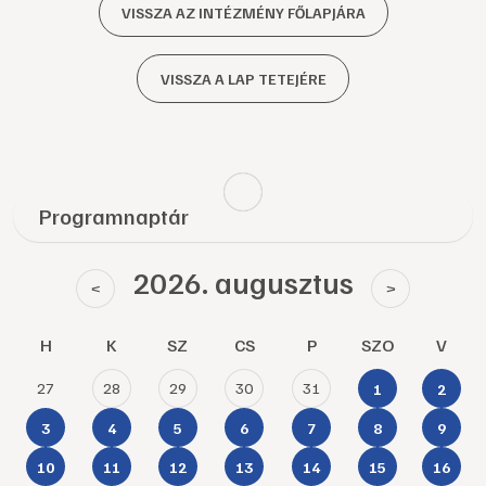
VISSZA AZ INTÉZMÉNY FŐLAPJÁRA
VISSZA A LAP TETEJÉRE
Programnaptár
2026. augusztus
<
>
H
K
SZ
CS
P
SZO
V
27
28
29
30
31
1
2
3
4
5
6
7
8
9
10
11
12
13
14
15
16