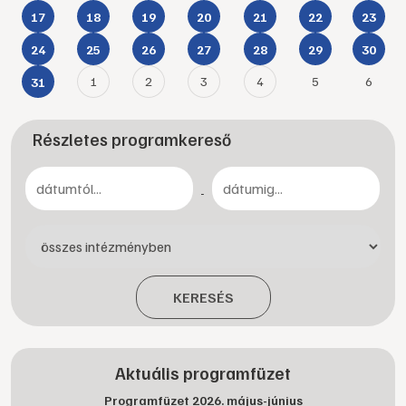
17
18
19
20
21
22
23
24
25
26
27
28
29
30
1
2
3
4
5
6
31
Részletes programkereső
-
KERESÉS
Aktuális programfüzet
Programfüzet 2026. május-június