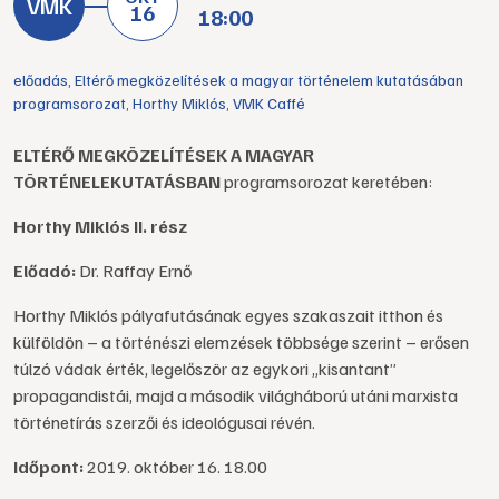
16
18:00
előadás
,
Eltérő megközelítések a magyar történelem kutatásában
programsorozat
,
Horthy Miklós
,
VMK Caffé
ELTÉRŐ MEGKÖZELÍTÉSEK A MAGYAR
TÖRTÉNELEKUTATÁSBAN
programsorozat keretében:
Horthy Miklós II. rész
Előadó:
Dr. Raffay Ernő
Horthy Miklós pályafutásának egyes szakaszait itthon és
külföldön – a történészi elemzések többsége szerint – erősen
túlzó vádak érték, legelőször az egykori „kisantant”
propagandistái, majd a második világháború utáni marxista
történetírás szerzői és ideológusai révén.
Időpont:
2019. október 16. 18.00