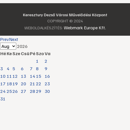
Keresztury Dezső Városi Művelődési Központ
COPYRIGHT © 2024
Webmark Europe Kft.
WEBOLDALKÉSZÍTÉS:
Prev
Next
2026
Hé
Ke
Sze
Csü
Pé
Szo
Va
1
2
3
4
5
6
7
8
9
10
11
12
13
14
15
16
17
18
19
20
21
22
23
24
25
26
27
28
29
30
31