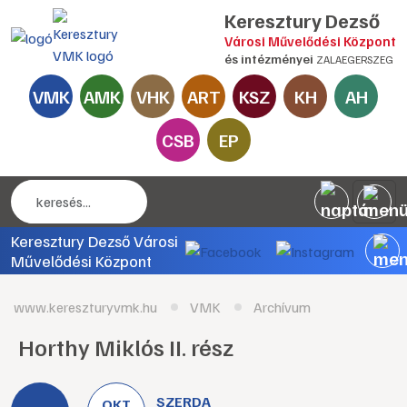
Keresztury Dezső
Városi Művelődési Központ
és intézményei
ZALAEGERSZEG
VMK
AMK
VHK
ART
KSZ
KH
AH
CSB
EP
Keresztury Dezső Városi
Művelődési Központ
www.kereszturyvmk.hu
VMK
Archívum
Horthy Miklós II. rész
SZERDA
OKT