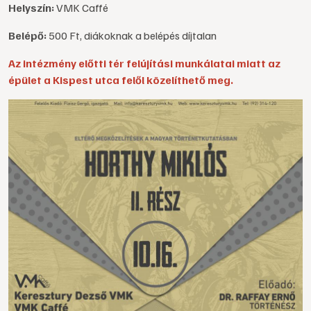
Helyszín:
VMK Caffé
Belépő:
500 Ft, diákoknak a belépés díjtalan
Az intézmény előtti tér felújítási munkálatai miatt az
épület a Kispest utca felől közelíthető meg.