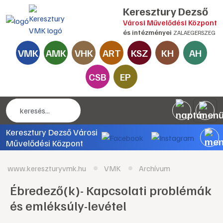
Keresztury Dezső
Városi Művelődési Központ
és intézményei
ZALAEGERSZEG
VMK
AMK
VHK
ART
KSZ
KH
AH
CSB
EP
Keresztury Dezső Városi
Művelődési Központ
www.kereszturyvmk.hu
VMK
Archívum
Ébredező(k)- Kapcsolati problémák
és emléksúly-levétel