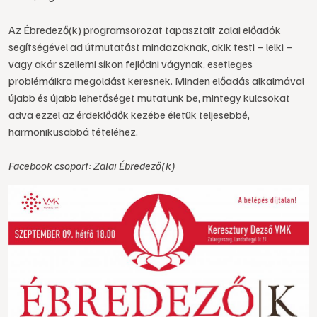
Az Ébredező(k) programsorozat tapasztalt zalai előadók
segítségével ad útmutatást mindazoknak, akik testi – lelki –
vagy akár szellemi síkon fejlődni vágynak, esetleges
problémáikra megoldást keresnek. Minden előadás alkalmával
újabb és újabb lehetőséget mutatunk be, mintegy kulcsokat
adva ezzel az érdeklődők kezébe életük teljesebbé,
harmonikusabbá tételéhez.
Facebook csoport: Zalai Ébredező(k)