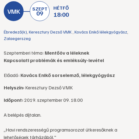
HÉTFŐ
SZEPT
09
18:00
Ébredező(k)
,
Keresztury Dezső VMK
,
Kovács Enikő lélekgyógyász
,
Zalaegerszeg
Szeptemberi téma:
Mentőöv a léleknek
Kapcsolati problémák és emléksúly-levétel
Előadó:
Kovács Enikő sorselemző, lélekgyógyász
Helyszín:
Keresztury Dezső VMK
Időpont:
2019. szeptember 09. 18.00
A belépés díjtalan.
„Havi rendszerességű programsorozat útkeresőknek a
lehetőségek tárházából."