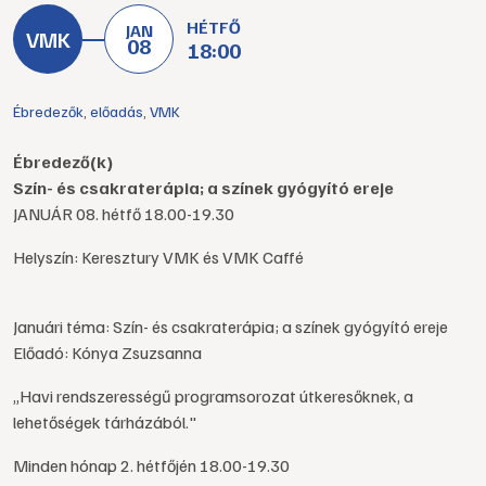
HÉTFŐ
JAN
08
18:00
Ébredezők
,
előadás
,
VMK
Ébredező(k)
Szín- és csakraterápia; a színek gyógyító ereje
JANUÁR 08. hétfő 18.00-19.30
Helyszín: Keresztury VMK és VMK Caffé
Januári téma: Szín- és csakraterápia; a színek gyógyító ereje
Előadó: Kónya Zsuzsanna
„Havi rendszerességű programsorozat útkeresőknek, a
lehetőségek tárházából."
Minden hónap 2. hétfőjén 18.00-19.30