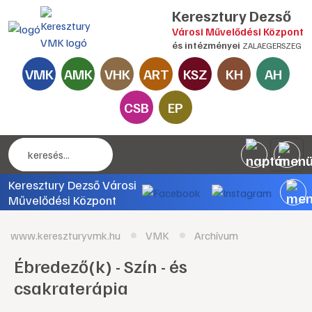
Keresztury Dezső
Városi Művelődési Központ
és intézményei
ZALAEGERSZEG
VMK
AMK
VHK
ART
KSZ
KH
AH
CSB
EP
Keresztury Dezső Városi
Művelődési Központ
www.kereszturyvmk.hu
VMK
Archívum
Ébredező(k) - Szín - és
csakraterápia