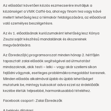
Az előadást követően közös eszmecserére invitáljuk a
közönséget a VMK Caffé-ba, ahol egy finom tea vagy kávé
mellett lehetőség lesz a témakör feldolgozására, az előadóval
való személyes beszélgetésre.
Az év 1. előadásának kuriózumaként lehetőség lesz Kónya
Zsuzsi saját készítésű mandaláinak és ékszereinek
megvásárlására.
Az Ébredező(k) programsorozat minden hónap 2. hétfőjén
tapasztalt zalai előadók segítségével ad útmutatást
mindazoknak, akik testi – lelki – vagy akár szellemi síkon
fejlődni vágynak, esetleges problémáikra megoldást keresnek.
Minden előadás alkalmával újabb és újabb lehetőséget
mutatunk be, mintegy kulcsokat adva ezzel az érdeklődők
kezébe életük teljesebbé, harmonikusabbá tételéhez.
Facebook csoport: Zalai Ébredezők
A belépés díjtalan!