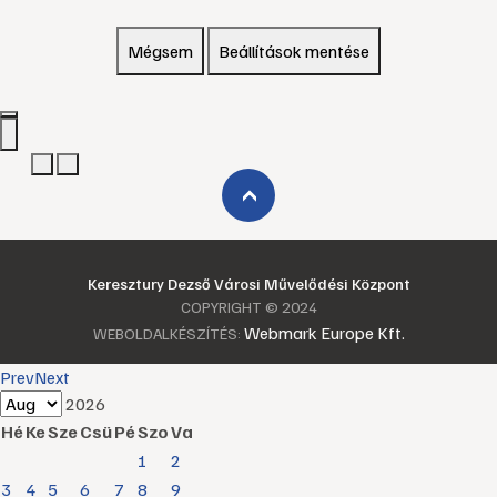
Mégsem
Beállítások mentése
›
Keresztury Dezső Városi Művelődési Központ
COPYRIGHT © 2024
Webmark Europe Kft.
WEBOLDALKÉSZÍTÉS:
Prev
Next
2026
Hé
Ke
Sze
Csü
Pé
Szo
Va
1
2
3
4
5
6
7
8
9