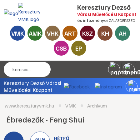
Keresztury Dezső
Városi Művelődési Központ
és intézményei
ZALAEGERSZEG
VMK
AMK
VHK
ART
KSZ
KH
AH
CSB
EP
Keresztury Dezső Városi
Művelődési Központ
www.kereszturyvmk.hu
VMK
Archívum
Ébredezők - Feng Shui
HÉTFŐ
AUG