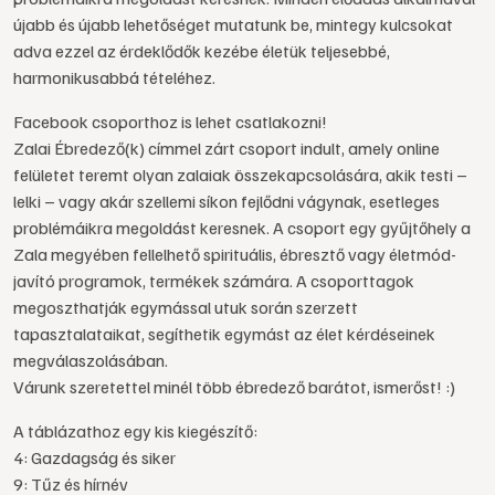
újabb és újabb lehetőséget mutatunk be, mintegy kulcsokat
adva ezzel az érdeklődők kezébe életük teljesebbé,
harmonikusabbá tételéhez.
Facebook csoporthoz is lehet csatlakozni!
Zalai Ébredező(k) címmel zárt csoport indult, amely online
felületet teremt olyan zalaiak összekapcsolására, akik testi –
lelki – vagy akár szellemi síkon fejlődni vágynak, esetleges
problémáikra megoldást keresnek. A csoport egy gyűjtőhely a
Zala megyében fellelhető spirituális, ébresztő vagy életmód-
javító programok, termékek számára. A csoporttagok
megoszthatják egymással utuk során szerzett
tapasztalataikat, segíthetik egymást az élet kérdéseinek
megválaszolásában.
Várunk szeretettel minél több ébredező barátot, ismerőst! :)
A táblázathoz egy kis kiegészítő:
4: Gazdagság és siker
9: Tűz és hírnév