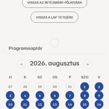
VISSZA AZ INTÉZMÉNY FŐLAPJÁRA
VISSZA A LAP TETEJÉRE
Programnaptár
2026. augusztus
<
>
H
K
SZ
CS
P
SZO
V
27
28
29
30
31
1
2
3
4
5
6
7
8
9
10
11
12
13
14
15
16