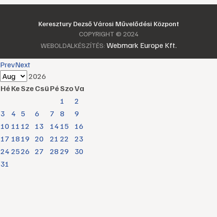
Keresztury Dezső Városi Művelődési Központ
COPYRIGHT © 2024
Webmark Europe Kft.
WEBOLDALKÉSZÍTÉS:
Prev
Next
2026
Hé
Ke
Sze
Csü
Pé
Szo
Va
1
2
3
4
5
6
7
8
9
10
11
12
13
14
15
16
17
18
19
20
21
22
23
24
25
26
27
28
29
30
31