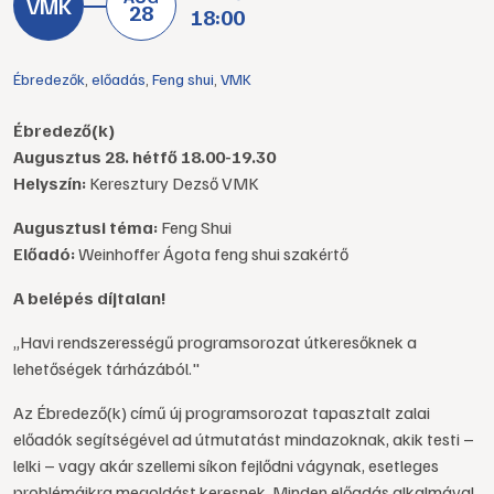
28
18:00
Ébredezők
,
előadás
,
Feng shui
,
VMK
Ébredező(k)
Augusztus 28. hétfő 18.00-19.30
Helyszín:
Keresztury Dezső VMK
Augusztusi téma:
Feng Shui
Előadó:
Weinhoffer Ágota feng shui szakértő
A belépés díjtalan!
„Havi rendszerességű programsorozat útkeresőknek a
lehetőségek tárházából."
Az Ébredező(k) című új programsorozat tapasztalt zalai
előadók segítségével ad útmutatást mindazoknak, akik testi –
lelki – vagy akár szellemi síkon fejlődni vágynak, esetleges
problémáikra megoldást keresnek. Minden előadás alkalmával