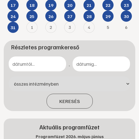
17
18
19
20
21
22
23
24
25
26
27
28
29
30
1
2
3
4
5
6
31
Részletes programkereső
-
KERESÉS
Aktuális programfüzet
Programfüzet 2026. május-június