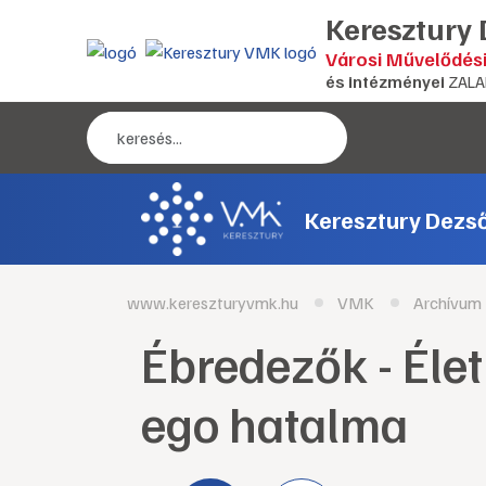
Keresztury
Városi Művelődés
és intézményei
ZALA
Keresztury Dezs
www.kereszturyvmk.hu
VMK
Archívum
Ébredezők - Élet
ego hatalma