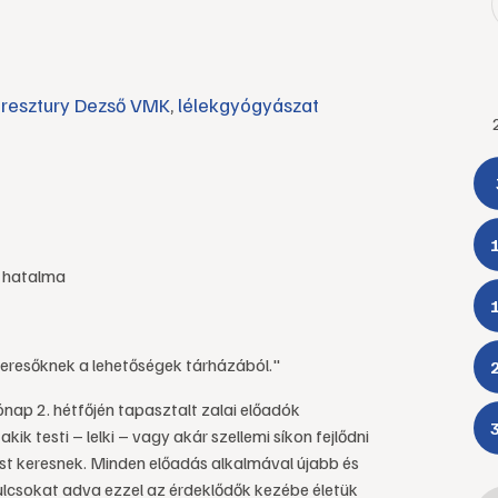
resztury Dezső VMK
,
lélekgyógyászat
o hatalma
eresőknek a lehetőségek tárházából."
ap 2. hétfőjén tapasztalt zalai előadók
k testi – lelki – vagy akár szellemi síkon fejlődni
t keresnek. Minden előadás alkalmával újabb és
ulcsokat adva ezzel az érdeklődők kezébe életük