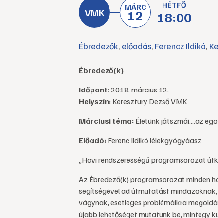
HÉTFŐ
MÁRC
12
18:00
Ébredezők
,
előadás
,
Ferencz Ildikó
,
Ke
Ébredező(k)
Időpont:
2018. március 12.
Helyszín:
Keresztury Dezső VMK
Márciusi téma:
Életünk játszmái....az eg
Előadó:
Ferenc Ildikó lélekgyógyáasz
„Havi rendszerességű programsorozat útk
Az Ébredező(k) programsorozat minden hón
segítségével ad útmutatást mindazoknak, aki
vágynak, esetleges problémáikra megoldás
újabb lehetőséget mutatunk be, mintegy k