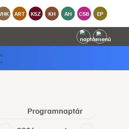
VHK
ART
KSZ
KH
AH
CSB
EP
Programnaptár