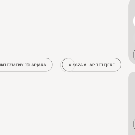
 INTÉZMÉNY FŐLAPJÁRA
VISSZA A LAP TETEJÉRE