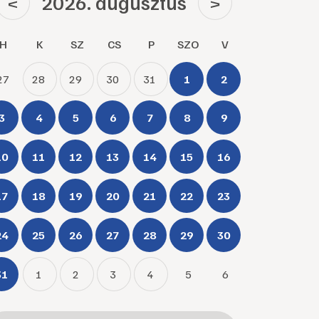
2026. augusztus
<
>
H
K
SZ
CS
P
SZO
V
27
28
29
30
31
1
2
3
4
5
6
7
8
9
10
11
12
13
14
15
16
17
18
19
20
21
22
23
24
25
26
27
28
29
30
31
1
2
3
4
5
6