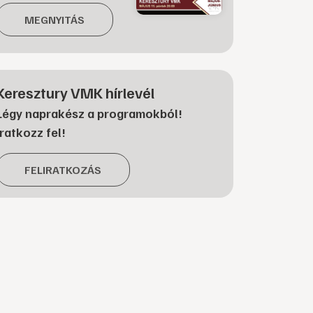
MEGNYITÁS
Keresztury VMK hírlevél
Légy naprakész a programokból!
Iratkozz fel!
FELIRATKOZÁS