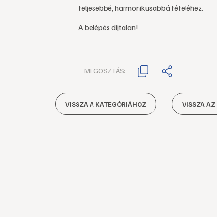
teljesebbé, harmonikusabbá tételéhez.
A belépés díjtalan!
MEGOSZTÁS:
VISSZA A KATEGÓRIÁHOZ
VISSZA AZ