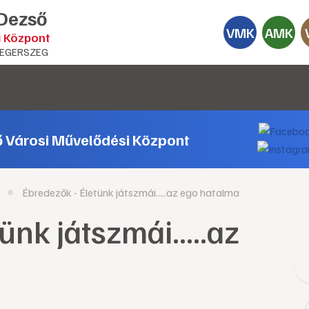
 Dezső
VMK
AMK
i Központ
EGERSZEG
ő Városi Művelődési Központ
Ébredezők - Életünk játszmái.....az ego hatalma
ünk játszmái.....az