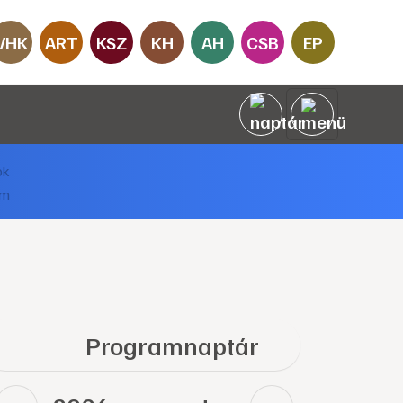
VHK
ART
KSZ
KH
AH
CSB
EP
Programnaptár