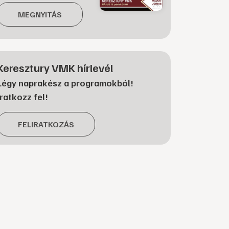
MEGNYITÁS
Keresztury VMK hírlevél
Légy naprakész a programokból!
Iratkozz fel!
FELIRATKOZÁS