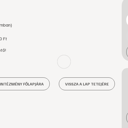
zámban)
0 Ft
tő!
 INTÉZMÉNY FŐLAPJÁRA
VISSZA A LAP TETEJÉRE