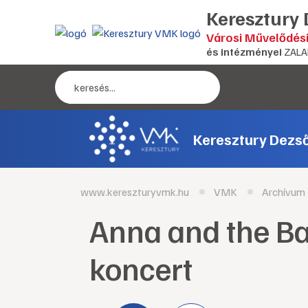
Keresztury
Városi Művelődés
és intézményei
ZALA
Keresztury Dezs
www.kereszturyvmk.hu
VMK
Archívum
Anna and the Ba
koncert