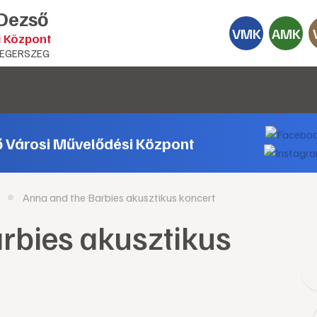
 Dezső
VMK
AMK
i Központ
EGERSZEG
ő Városi Művelődési Központ
Anna and the Barbies akusztikus koncert
rbies akusztikus