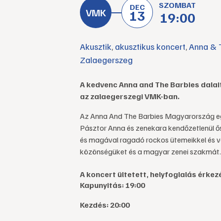
SZOMBAT
DEC
13
19:00
Akusztik
,
akusztikus koncert
,
Anna & 
Zalaegerszeg
A kedvenc Anna and The Barbies dalait
az zalaegerszegi VMK-ban.
Az Anna And The Barbies Magyarország eg
Pásztor Anna és zenekara kendőzetlenül ősz
és magával ragadó rockos ütemeikkel és ve
közönségüket és a magyar zenei szakmát.
A koncert ültetett, helyfoglalás érkez
Kapunyitás: 19:00
Kezdés: 20:00