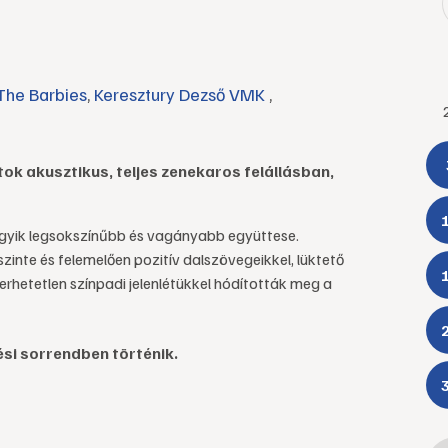
The Barbies
,
Keresztury Dezső VMK
,
ok akusztikus, teljes zenekaros felállásban,
yik legsokszínűbb és vagányabb együttese.
inte és felemelően pozitív dalszövegeikkel, lüktető
rhetetlen színpadi jelenlétükkel hódították meg a
ési sorrendben történik.