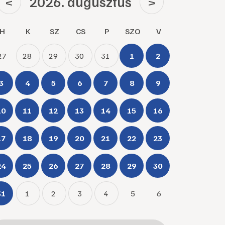
2026. augusztus
<
>
H
K
SZ
CS
P
SZO
V
27
28
29
30
31
1
2
3
4
5
6
7
8
9
10
11
12
13
14
15
16
17
18
19
20
21
22
23
24
25
26
27
28
29
30
31
1
2
3
4
5
6