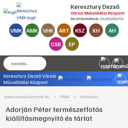
Keresztury Dezső
Városi Művelődési Központ
és intézményei
ZALAEGERSZEG
VMK
AMK
VHK
ART
KSZ
KH
AH
CSB
EP
Keresztury Dezső Városi
Művelődési Központ
www.kereszturyvmk.hu
VMK
Archívum
Adorján Péter természetfotós
kiállításmegnyitó és tárlat