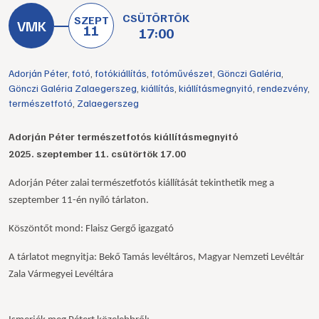
CSÜTÖRTÖK
SZEPT
11
17:00
Adorján Péter
,
fotó
,
fotókiállítás
,
fotóművészet
,
Gönczi Galéria
,
Gönczi Galéria Zalaegerszeg
,
kiállítás
,
kiállításmegnyitó
,
rendezvény
,
természetfotó
,
Zalaegerszeg
Adorján Péter természetfotós kiállításmegnyitó
2025. szeptember 11. csütörtök 17.00
Adorján Péter zalai természetfotós kiállítását tekinthetik meg a
szeptember 11-én nyíló tárlaton.
Köszönt
ő
t mond: Flaisz Gerg
ő igazgató
A tárlatot megnyitja:
Bekő Tam
á
s lev
é
lt
á
ros, Magyar Nemzeti Lev
é
lt
á
r
Zala V
á
rmegyei Lev
é
lt
á
ra