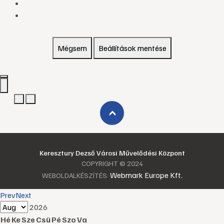
Mégsem
Beállítások mentése
›
Keresztury Dezső Városi Művelődési Központ
COPYRIGHT © 2024
Webmark Europe Kft.
WEBOLDALKÉSZÍTÉS:
Prev
Next
2026
Hé
Ke
Sze
Csü
Pé
Szo
Va