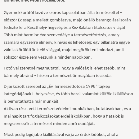
Ismerjék meg Pétert közelebbről:
Gyermekkorától kezdve szoros kapcsolatban áll a természettel –
el
ő
sz
ö
r
É
desapja mellett gomb
á
szva, majd
ö
n
á
ll
ó
barangol
á
sai sor
á
n
fedezte fel a Keszthelyi-hegys
é
g
é
s a Kis-Balaton titokzatos vil
á
g
á
t.
T
ö
bb mint harminc
é
ve szenved
é
lye a term
é
szetfot
ó
z
á
s, amely
sz
á
m
á
ra egyszerre
é
lm
é
ny, kih
í
v
á
s
é
s lehet
ő
s
é
g: egy pillanatra eggy
é
v
á
lni a k
ö
r
ü
l
ö
tt
ü
nk
é
l
ő
vil
á
ggal, majd meg
ö
r
ö
k
í
teni mindazt, amit
sokszor
é
szre sem vesz
ü
nk a mindennapokban.
Fotóival szeretné megmutatni, hogy a valóság is lehet szebb, mint
bármely ábránd – hiszen a természet önmagában is csoda.
Díjai között szerepel az „Év Természetfotósa 1998” tájkép
kategóriájának I. helyezése, és több hazai, valamint külföldi kiállításon
is bemutathatta már munkáit.
Aktívan részt vett természetvédelmi munkákban, kutatásokban, és a
mai napig tart foglalkozásokat erdei iskolákban, hogy a fiatalok is
megszeressék a természet minden apró csodáját.
Most pedig legújabb kiállításával várja az érdekl
ő
d
ő
ket, ahol a