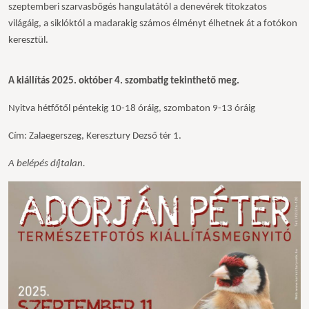
szeptemberi szarvasb
ő
g
é
s hangulat
á
t
ó
l a denev
é
rek titokzatos
vil
á
g
á
ig, a sikl
ó
kt
ó
l a madarakig sz
á
mos
é
lm
é
nyt
é
lhetnek
á
t a fot
ó
kon
kereszt
ü
l.
A kiállítás 2025. október 4. szombatig tekinthet
ő
meg.
Nyitva hétf
ő
t
ő
l péntekig 10-18 óráig, szombaton 9-13 óráig
Cím: Zalaegerszeg,
Keresztury Dezs
ő tér 1.
A belépés díjtalan.