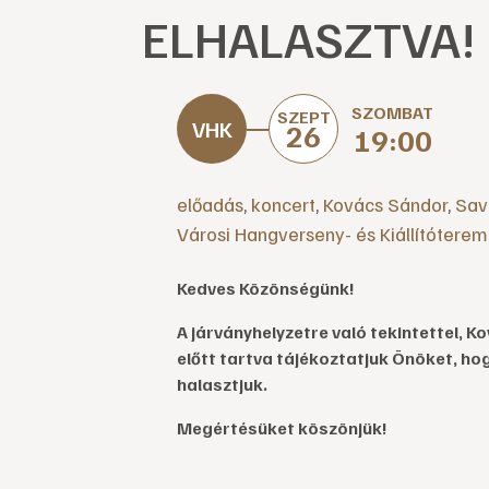
ELHALASZTVA!
SZOMBAT
SZEPT
26
19:00
előadás
,
koncert
,
Kovács Sándor
,
Sav
Városi Hangverseny- és Kiállítóterem
Kedves Közönségünk!
A járványhelyzetre való tekintettel,
előtt tartva tájékoztatjuk Önöket, ho
halasztjuk.
Megértésüket köszönjük!