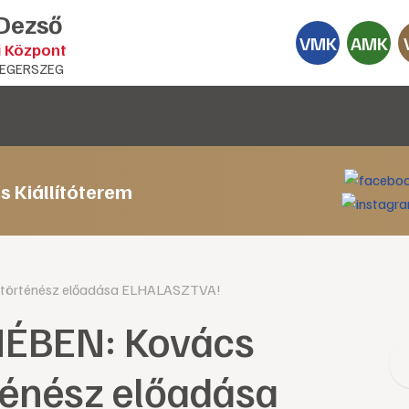
 Dezső
VMK
AMK
i Központ
EGERSZEG
s Kiállítóterem
történész előadása ELHALASZTVA!
ÉBEN: Kovács
ténész előadása