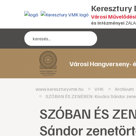
Keresztury
Városi Művelődés
és intézményei
ZALA
Városi Hangverseny- é
www.kereszturyvmk.hu
VHK
Archívum
SZÓBAN ÉS ZENÉBEN: Kovács Sándor zene
SZÓBAN ÉS ZEN
Sándor zenetör