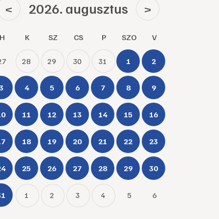
2026. augusztus
<
>
H
K
SZ
CS
P
SZO
V
27
28
29
30
31
1
2
3
4
5
6
7
8
9
10
11
12
13
14
15
16
17
18
19
20
21
22
23
24
25
26
27
28
29
30
31
1
2
3
4
5
6