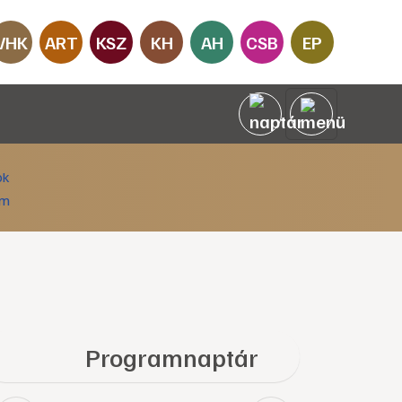
VHK
ART
KSZ
KH
AH
CSB
EP
Programnaptár