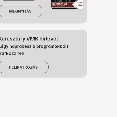
MEGNYITÁS
Keresztury VMK hírlevél
Légy naprakész a programokból!
Iratkozz fel!
FELIRATKOZÁS