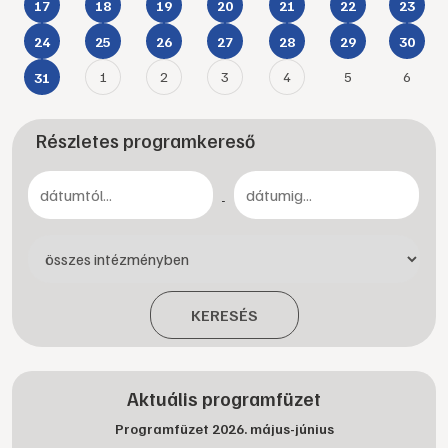
17
18
19
20
21
22
23
24
25
26
27
28
29
30
1
2
3
4
5
6
31
Részletes programkereső
-
KERESÉS
Aktuális programfüzet
Programfüzet 2026. május-június