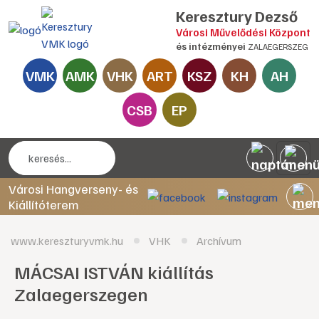
Keresztury Dezső
Városi Művelődési Központ
és intézményei
ZALAEGERSZEG
VMK
AMK
VHK
ART
KSZ
KH
AH
CSB
EP
Városi Hangverseny- és
Kiállítóterem
www.kereszturyvmk.hu
VHK
Archívum
MÁCSAI ISTVÁN kiállítás
Zalaegerszegen