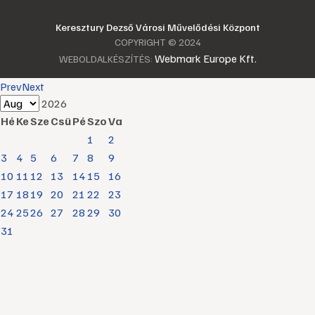
Keresztury Dezső Városi Művelődési Központ
COPYRIGHT © 2024
Webmark Europe Kft.
WEBOLDALKÉSZÍTÉS:
Prev
Next
2026
Hé
Ke
Sze
Csü
Pé
Szo
Va
1
2
3
4
5
6
7
8
9
10
11
12
13
14
15
16
17
18
19
20
21
22
23
24
25
26
27
28
29
30
31