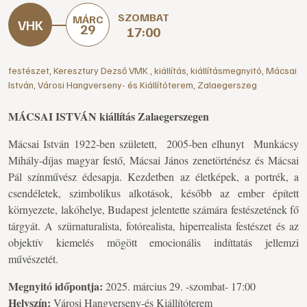
SZOMBAT
MÁRC
29
17:00
festészet
,
Keresztury Dezső VMK
,
kiállítás
,
kiállításmegnyitó
,
Mácsai
István
,
Városi Hangverseny- és Kiállítóterem
,
Zalaegerszeg
MÁCSAI ISTVÁN kiállítás Zalaegerszegen
Mácsai István 1922-ben született, 2005-ben elhunyt Munkácsy
Mihály-díjas magyar festő, Mácsai János zenetörténész és Mácsai
Pál színművész édesapja. Kezdetben az életképek, a portrék, a
csendéletek, szimbolikus alkotások, később az ember épített
környezete, lakóhelye, Budapest jelentette számára festészetének fő
tárgyát. A szürnaturalista, fotórealista, hiperrealista festészet és az
objektív kiemelés mögött emocionális indíttatás jellemzi
művészetét.
Megnyitó időpontja:
2025. március 29. -szombat- 17:00
Helyszín:
Városi Hangverseny-és Kiállítóterem