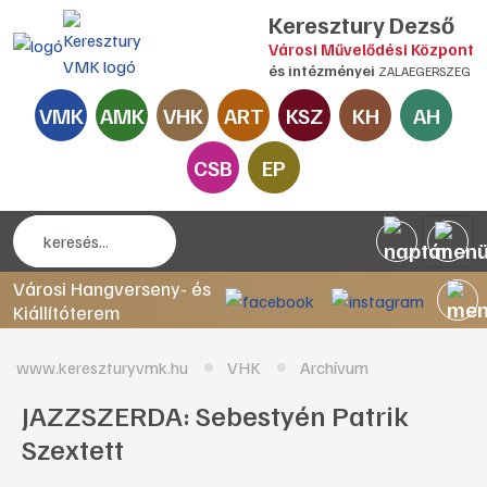
Keresztury Dezső
Városi Művelődési Központ
és intézményei
ZALAEGERSZEG
VMK
AMK
VHK
ART
KSZ
KH
AH
CSB
EP
Városi Hangverseny- és
Kiállítóterem
www.kereszturyvmk.hu
VHK
Archívum
JAZZSZERDA: Sebestyén Patrik
Szextett