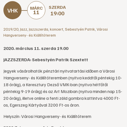
SZERDA
MÁRC
11
19:00
2019/20
,
Jazz
,
Jazzszerda
,
koncert
,
Sebestyén Patrik
,
Városi
Hangverseny- és Kiállítóterem
2020. március 11. szerda 19.00
JAZZSZERDA: Sebestyén Patrik Szextett
Jegyek vásárolhatók pénztári nyitvatartási időben a Városi
Hangverseny- és Kiállítóteremben (nyitva keddtől péntekig 10-
18 óráig), a Keresztury Dezső VMK-ban (nyitva hétfőtől
péntekig 9-19 óráig) és az Art Moziban (nyitva minden nap 15-
20 óráig), illetve online a fenti zöld gombra kattintva 4000 Ft-
os, Egerszeg Kártyával 3200 Ft-os áron.
Helyszín: Városi Hangverseny- és Kiállítóterem