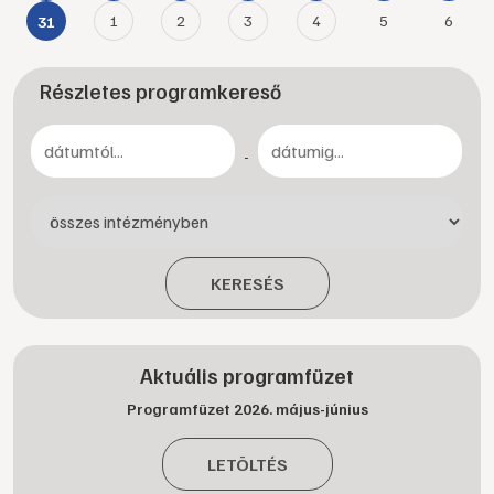
1
2
3
4
5
6
31
Részletes programkereső
-
KERESÉS
Aktuális programfüzet
Programfüzet 2026. május-június
LETÖLTÉS