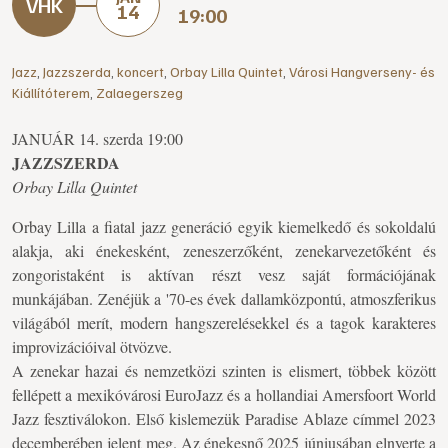
14
19:00
Jazz
,
Jazzszerda
,
koncert
,
Orbay Lilla Quintet
,
Városi Hangverseny- és
Kiállítóterem
,
Zalaegerszeg
JANUÁR 14. szerda 19:00
JAZZSZERDA
Orbay Lilla Quintet
Orbay Lilla a fiatal jazz generáció egyik kiemelkedő és sokoldalú
alakja, aki énekesként, zeneszerzőként, zenekarvezetőként és
zongoristaként is aktívan részt vesz saját formációjának
munkájában. Zenéjük a '70-es évek dallamközpontú, atmoszferikus
világából merít, modern hangszerelésekkel és a tagok karakteres
improvizációival ötvözve.
A zenekar hazai és nemzetközi szinten is elismert, többek között
fellépett a mexikóvárosi EuroJazz és a hollandiai Amersfoort World
Jazz fesztiválokon. Első kislemezük Paradise Ablaze címmel 2023
decemberében jelent meg. Az énekesnő 2025 júniusában elnyerte a