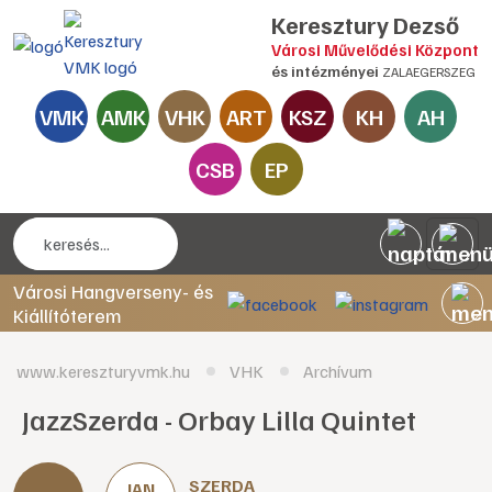
Keresztury Dezső
Városi Művelődési Központ
és intézményei
ZALAEGERSZEG
VMK
AMK
VHK
ART
KSZ
KH
AH
CSB
EP
Városi Hangverseny- és
Kiállítóterem
www.kereszturyvmk.hu
VHK
Archívum
JazzSzerda - Orbay Lilla Quintet
SZERDA
JAN