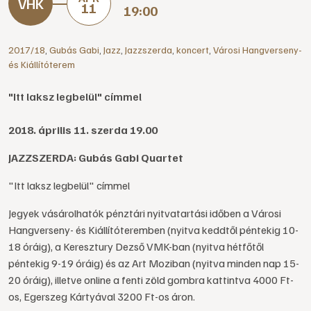
11
19:00
2017/18
,
Gubás Gabi
,
Jazz
,
Jazzszerda
,
koncert
,
Városi Hangverseny-
és Kiállítóterem
"Itt laksz legbelül" címmel
2018. április 11. szerda 19.00
JAZZSZERDA: Gubás Gabi Quartet
"Itt laksz legbelül" címmel
Jegyek vásárolhatók pénztári nyitvatartási időben a Városi
Hangverseny- és Kiállítóteremben (nyitva keddtől péntekig 10-
18 óráig), a Keresztury Dezső VMK-ban (nyitva hétfőtől
péntekig 9-19 óráig) és az Art Moziban (nyitva minden nap 15-
20 óráig), illetve online a fenti zöld gombra kattintva 4000 Ft-
os, Egerszeg Kártyával 3200 Ft-os áron.