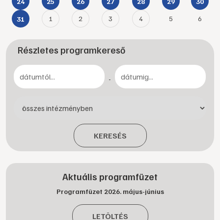
24
25
26
27
28
29
30
1
2
3
4
5
6
31
Részletes programkereső
-
KERESÉS
Aktuális programfüzet
Programfüzet 2026. május-június
LETÖLTÉS