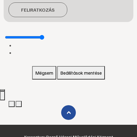
FELIRATKOZÁS
Mégsem
Beállítások mentése
›
Keresztury Dezső Városi Művelődési Központ