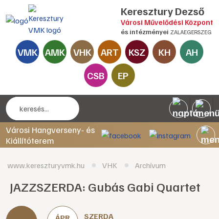
Keresztury Dezső
Városi Művelődési Központ
és intézményei
ZALAEGERSZEG
VMK
AMK
VHK
ART
KSZ
KH
AH
CSB
EP
Városi Hangverseny- és
Kiállítóterem
www.kereszturyvmk.hu
VHK
Archívum
JAZZSZERDA: Gubás Gabi Quartet
SZERDA
ÁPR