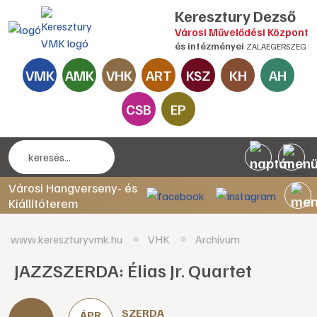
Keresztury Dezső
Városi Művelődési Központ
és intézményei
ZALAEGERSZEG
VMK
AMK
VHK
ART
KSZ
KH
AH
CSB
EP
Városi Hangverseny- és
Kiállítóterem
www.kereszturyvmk.hu
VHK
Archívum
JAZZSZERDA: Élias Jr. Quartet
SZERDA
ÁPR