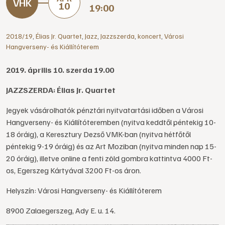
10
19:00
2018/19
,
Élias Jr. Quartet
,
Jazz
,
Jazzszerda
,
koncert
,
Városi
Hangverseny- és Kiállítóterem
2019. április 10. szerda 19.00
JAZZSZERDA: Élias Jr. Quartet
Jegyek vásárolhatók pénztári nyitvatartási időben a Városi
Hangverseny- és Kiállítóteremben (nyitva keddtől péntekig 10-
18 óráig), a Keresztury Dezső VMK-ban (nyitva hétfőtől
péntekig 9-19 óráig) és az Art Moziban (nyitva minden nap 15-
20 óráig), illetve online a fenti zöld gombra kattintva 4000 Ft-
os, Egerszeg Kártyával 3200 Ft-os áron.
Helyszín: Városi Hangverseny- és Kiállítóterem
8900 Zalaegerszeg, Ady E. u. 14.