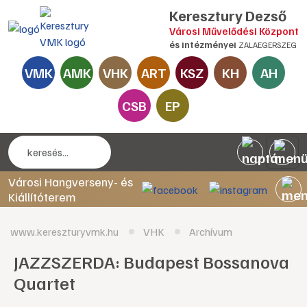
Keresztury Dezső
Városi Művelődési Központ
és intézményei
ZALAEGERSZEG
VMK
AMK
VHK
ART
KSZ
KH
AH
CSB
EP
Városi Hangverseny- és
Kiállítóterem
www.kereszturyvmk.hu
VHK
Archívum
JAZZSZERDA: Budapest Bossanova
Quartet