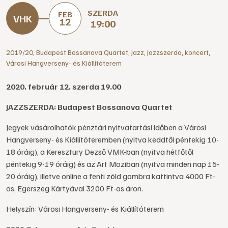
SZERDA
FEB
12
19:00
2019/20
,
Budapest Bossanova Quartet
,
Jazz
,
Jazzszerda
,
koncert
,
Városi Hangverseny- és Kiállítóterem
2020. február 12. szerda 19.00
JAZZSZERDA: Budapest Bossanova Quartet
Jegyek vásárolhatók pénztári nyitvatartási időben a Városi
Hangverseny- és Kiállítóteremben (nyitva keddtől péntekig 10-
18 óráig), a Keresztury Dezső VMK-ban (nyitva hétfőtől
péntekig 9-19 óráig) és az Art Moziban (nyitva minden nap 15-
20 óráig), illetve online a fenti zöld gombra kattintva 4000 Ft-
os, Egerszeg Kártyával 3200 Ft-os áron.
Helyszín: Városi Hangverseny- és Kiállítóterem