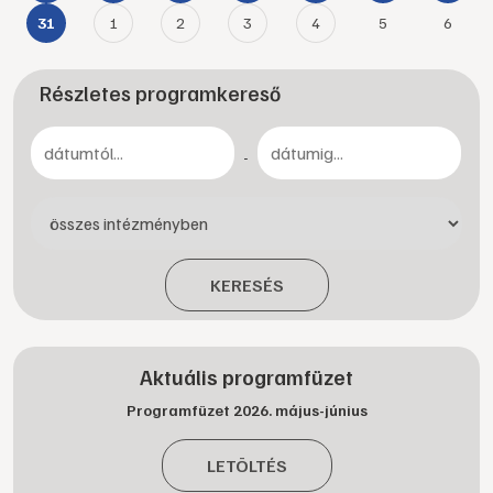
1
2
3
4
5
6
31
Részletes programkereső
-
KERESÉS
Aktuális programfüzet
Programfüzet 2026. május-június
LETÖLTÉS