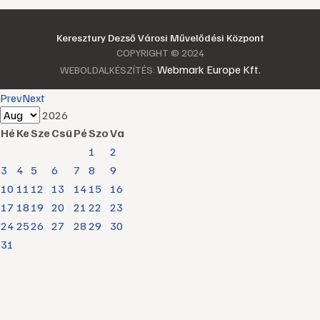
Keresztury Dezső Városi Művelődési Központ
COPYRIGHT © 2024
Webmark Europe Kft.
WEBOLDALKÉSZÍTÉS:
Prev
Next
2026
Hé
Ke
Sze
Csü
Pé
Szo
Va
1
2
3
4
5
6
7
8
9
10
11
12
13
14
15
16
17
18
19
20
21
22
23
24
25
26
27
28
29
30
31