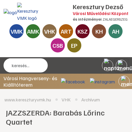
Keresztury Dezső
Városi Művelődési Központ
és intézményei
ZALAEGERSZEG
VMK
AMK
VHK
ART
KSZ
KH
AH
CSB
EP
Városi Hangverseny- és
Kiállítóterem
www.kereszturyvmk.hu
VHK
Archívum
JAZZSZERDA: Barabás Lőrinc
Quartet