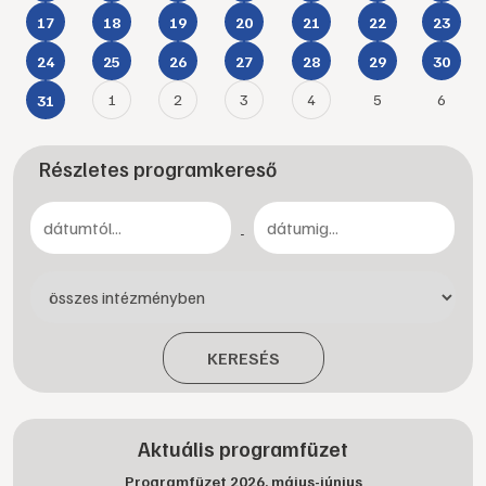
17
18
19
20
21
22
23
24
25
26
27
28
29
30
1
2
3
4
5
6
31
Részletes programkereső
-
KERESÉS
Aktuális programfüzet
Programfüzet 2026. május-június