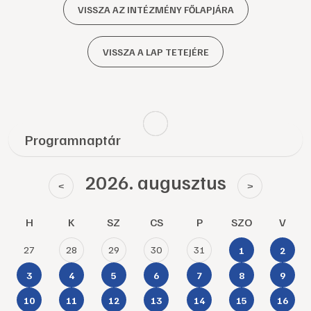
VISSZA AZ INTÉZMÉNY FŐLAPJÁRA
VISSZA A LAP TETEJÉRE
Programnaptár
2026. augusztus
<
>
H
K
SZ
CS
P
SZO
V
27
28
29
30
31
1
2
3
4
5
6
7
8
9
10
11
12
13
14
15
16