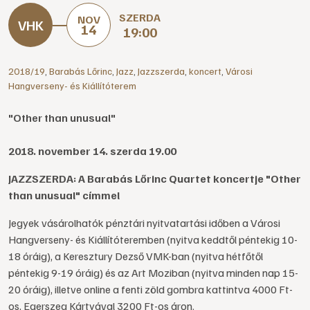
SZERDA
NOV
14
19:00
2018/19
,
Barabás Lőrinc
,
Jazz
,
Jazzszerda
,
koncert
,
Városi
Hangverseny- és Kiállítóterem
"Other than unusual"
2018. november 14. szerda 19.00
JAZZSZERDA: A Barabás Lőrinc Quartet koncertje "Other
than unusual" címmel
Jegyek vásárolhatók pénztári nyitvatartási időben a Városi
Hangverseny- és Kiállítóteremben (nyitva keddtől péntekig 10-
18 óráig), a Keresztury Dezső VMK-ban (nyitva hétfőtől
péntekig 9-19 óráig) és az Art Moziban (nyitva minden nap 15-
20 óráig), illetve online a fenti zöld gombra kattintva 4000 Ft-
os, Egerszeg Kártyával 3200 Ft-os áron.