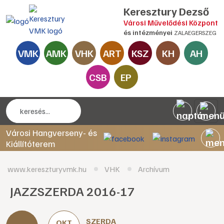
Keresztury Dezső
Városi Művelődési Központ
és intézményei
ZALAEGERSZEG
VMK
AMK
VHK
ART
KSZ
KH
AH
CSB
EP
Városi Hangverseny- és
Kiállítóterem
www.kereszturyvmk.hu
VHK
Archívum
JAZZSZERDA 2016-17
SZERDA
OKT