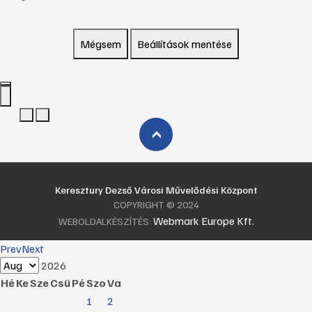
Mégsem
Beállítások mentése
›
Keresztury Dezső Városi Művelődési Központ
COPYRIGHT © 2024
Webmark Europe Kft.
WEBOLDALKÉSZÍTÉS:
Prev
Next
2026
Hé
Ke
Sze
Csü
Pé
Szo
Va
1
2