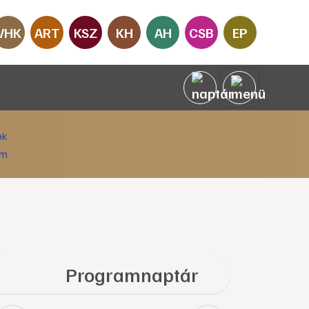
VHK
ART
KSZ
KH
AH
CSB
EP
Programnaptár