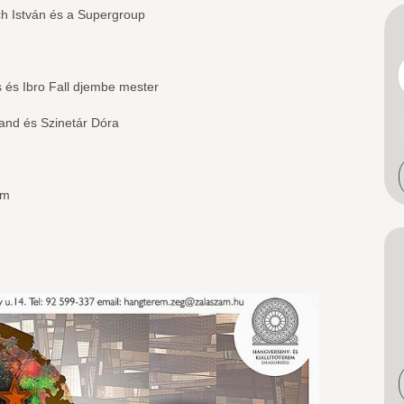
ch István és a Supergroup
s és Ibro Fall djembe mester
and és Szinetár Dóra
em