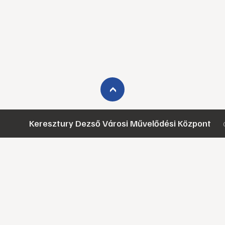
›
Keresztury Dezső Városi Művelődési Központ