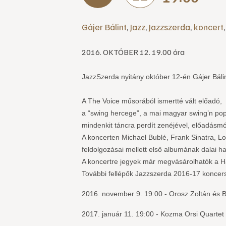
Gájer Bálint
,
Jazz
,
Jazzszerda
,
koncert
2016. OKTÓBER 12. 19.00 óra
JazzSzerda nyitány október 12-én Gájer Bálin
A The Voice műsorából ismertté vált előadó,
a “swing hercege”, a mai magyar swing’n pop
mindenkit táncra perdít zenéjével, előadásmó
A koncerten Michael Bublé, Frank Sinatra, Lo
feldolgozásai mellett első albumának dalai h
A koncertre jegyek már megvásárolhatók a 
További fellépők Jazzszerda 2016-17 koncer
2016. november 9. 19:00 - Orosz Zoltán és B
2017. január 11. 19:00 - Kozma Orsi Quartet