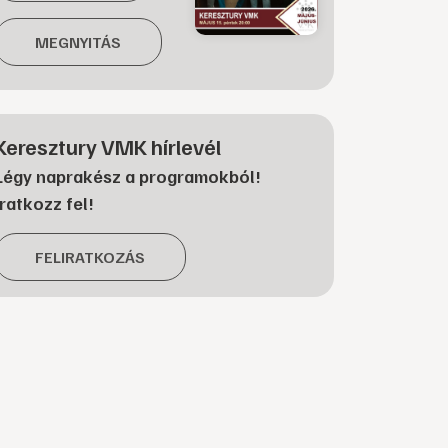
MEGNYITÁS
Keresztury VMK hírlevél
Légy naprakész a programokból!
Iratkozz fel!
FELIRATKOZÁS