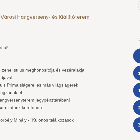
,
Városi Hangverseny- és Kiállítóterem
ttal!
 zenei stílus meghonosítója és vezéralakja
djával.
uis Prima slágerei és más világslágerek
angzanak el.
Hangversenyterem jegypénztárában!
sorozatunk keretében:
orbély Mihály - "Különös találkozások"