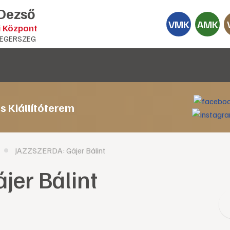
 Dezső
VMK
AMK
i Központ
EGERSZEG
s Kiállítóterem
JAZZSZERDA: Gájer Bálint
er Bálint