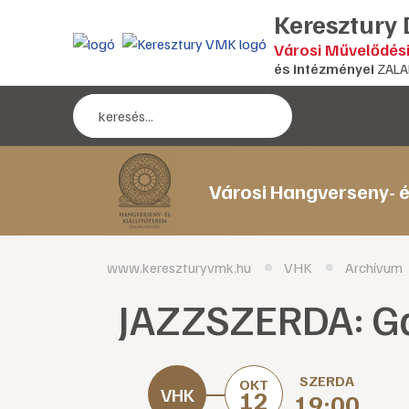
Keresztury
Városi Művelődés
és intézményei
ZALA
Városi Hangverseny- é
www.kereszturyvmk.hu
VHK
Archívum
JAZZSZERDA: Gáj
SZERDA
OKT
12
19:00