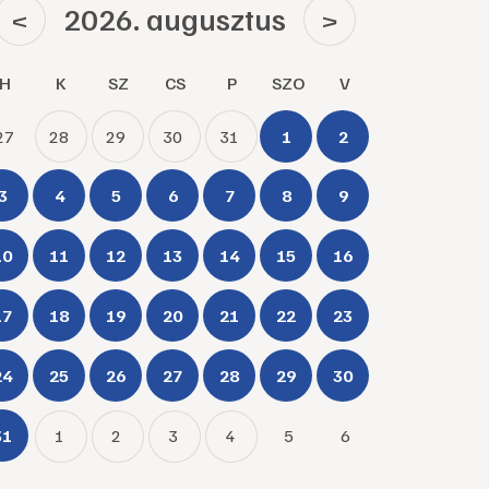
2026. augusztus
<
>
H
K
SZ
CS
P
SZO
V
27
28
29
30
31
1
2
3
4
5
6
7
8
9
10
11
12
13
14
15
16
17
18
19
20
21
22
23
24
25
26
27
28
29
30
31
1
2
3
4
5
6