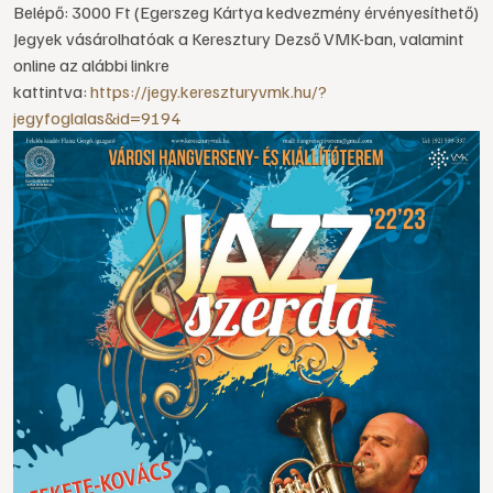
Belépő: 3000 Ft (Egerszeg Kártya kedvezmény érvényesíthető)
Jegyek vásárolhatóak a Keresztury Dezső VMK-ban, valamint
online az alábbi linkre
kattintva:
https://jegy.kereszturyvmk.hu/?
jegyfoglalas&id=9194