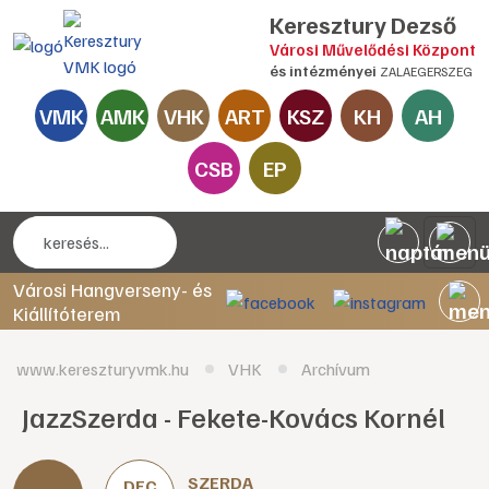
Keresztury Dezső
Városi Művelődési Központ
és intézményei
ZALAEGERSZEG
VMK
AMK
VHK
ART
KSZ
KH
AH
CSB
EP
Városi Hangverseny- és
Kiállítóterem
www.kereszturyvmk.hu
VHK
Archívum
JazzSzerda - Fekete-Kovács Kornél
SZERDA
DEC