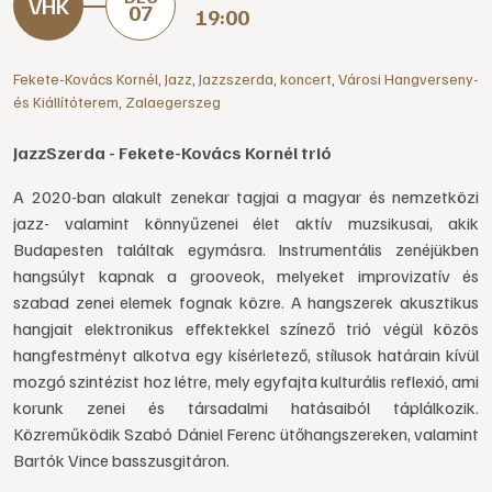
07
19:00
Fekete-Kovács Kornél
,
Jazz
,
Jazzszerda
,
koncert
,
Városi Hangverseny-
és Kiállítóterem
,
Zalaegerszeg
JazzSzerda - Fekete-Kovács Kornél trió
A 2020-ban alakult zenekar tagjai a magyar és nemzetközi
jazz- valamint könnyűzenei élet aktív muzsikusai, akik
Budapesten találtak egymásra. Instrumentális zenéjükben
hangsúlyt kapnak a grooveok, melyeket improvizatív és
szabad zenei elemek fognak közre. A hangszerek akusztikus
hangjait elektronikus effektekkel színező trió végül közös
hangfestményt alkotva egy kísérletező, stílusok határain kívül
mozgó szintézist hoz létre, mely egyfajta kulturális reflexió, ami
korunk zenei és társadalmi hatásaiból táplálkozik.
Közreműködik Szabó Dániel Ferenc ütőhangszereken, valamint
Bartók Vince basszusgitáron.