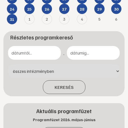
24
25
26
27
28
29
30
1
2
3
4
5
6
31
Részletes programkereső
-
KERESÉS
Aktuális programfüzet
Programfüzet 2026. május-június