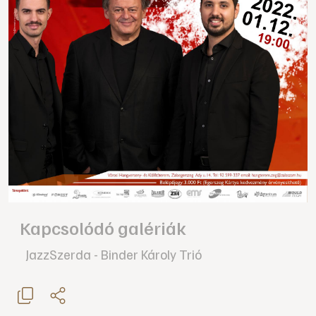
Kapcsolódó galériák
JazzSzerda - Binder Károly Trió