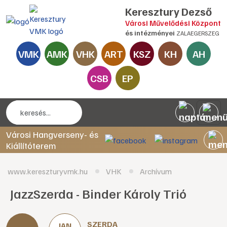
Keresztury Dezső
Városi Művelődési Központ
és intézményei
ZALAEGERSZEG
VMK
AMK
VHK
ART
KSZ
KH
AH
CSB
EP
Városi Hangverseny- és
Kiállítóterem
www.kereszturyvmk.hu
VHK
Archívum
JazzSzerda - Binder Károly Trió
SZERDA
JAN