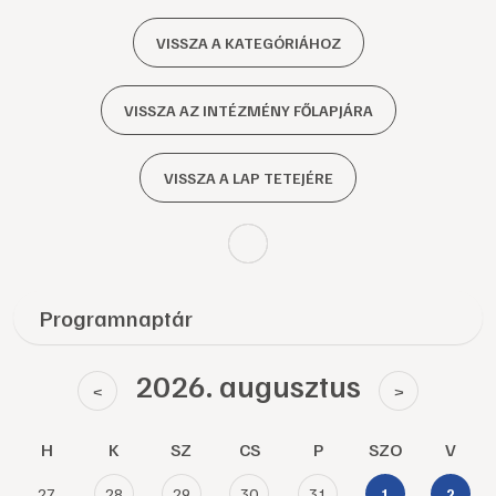
VISSZA A KATEGÓRIÁHOZ
VISSZA AZ INTÉZMÉNY FŐLAPJÁRA
VISSZA A LAP TETEJÉRE
Programnaptár
2026. augusztus
<
>
H
K
SZ
CS
P
SZO
V
27
28
29
30
31
1
2