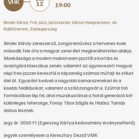
12
19:00
Binder Károly Trió
,
Jazz
,
Jazzszerda
,
Városi Hangverseny- és
Kiállítóterem
,
Zalaegerszeg
Binder Károly zeneszerző, zongoraművész a hetvenes évek
második fele óta a magyar zenei élet megkerülhetetlen alakja.
Munkássága a modern mainstream jazztől a kortárs és
avantgárd klasszikus zenén, valamint az úgynevezett magyar
népi free jazzen keresztül a népzenéig számos műfajt és stílust
ölel át. Egyaránt kedveli a nagyobb kamarazenekari és a
kisebb felállásokat, valamint a szólózongorát is. Ezúttal trió
formációban lép fel, ahol muzsikustársai a fiatal generáció két
különleges tehetsége, Fonay Tibor bőgős és Hidász Tamás
dobos lesznek.
Jegy ár: 3000 Ft (Egerszeg Kártya kedvezmény érvényesíthető)
Jegyek személyesen a Keresztury Dezső VMK