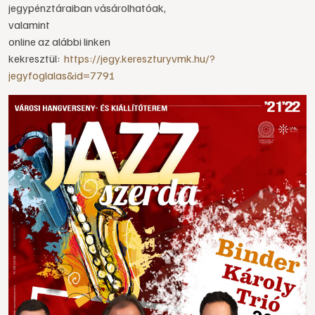
jegypénztáraiban vásárolhatóak,
valamint
online az alábbi linken
kekresztül:
https://jegy.kereszturyvmk.hu/?
jegyfoglalas&id=7791