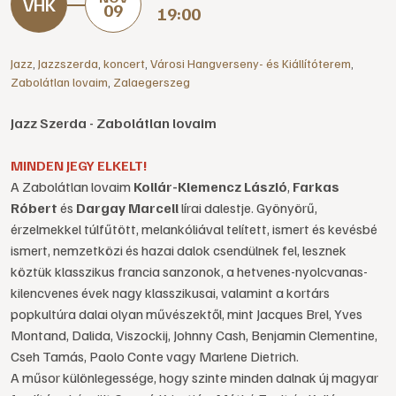
09
19:00
Jazz
,
Jazzszerda
,
koncert
,
Városi Hangverseny- és Kiállítóterem
,
Zabolátlan lovaim
,
Zalaegerszeg
Jazz Szerda - Zabolátlan lovaim
MINDEN JEGY ELKELT!
A Zabolátlan lovaim
Kollár-Klemencz László
,
Farkas
Róbert
és
Dargay Marcell
lírai dalestje. Gyönyörű,
érzelmekkel túlfűtött, melankóliával telített, ismert és kevésbé
ismert, nemzetközi és hazai dalok csendülnek fel, lesznek
köztük klasszikus francia sanzonok, a hetvenes-nyolcvanas-
kilencvenes évek nagy klasszikusai, valamint a kortárs
popkultúra dalai olyan művészektől, mint Jacques Brel, Yves
Montand, Dalida, Viszockij, Johnny Cash, Benjamin Clementine,
Cseh Tamás, Paolo Conte vagy Marlene Dietrich.
A műsor különlegessége, hogy szinte minden dalnak új magyar