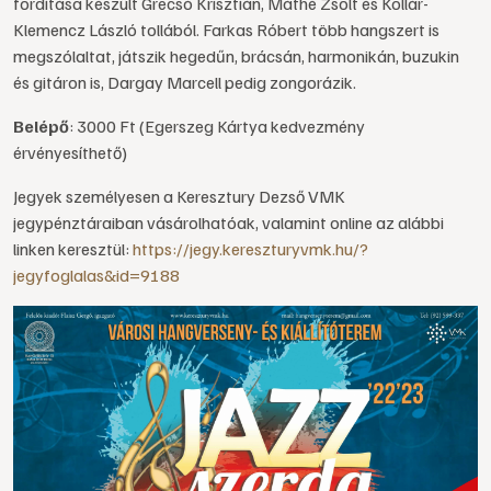
fordítása készült Grecsó Krisztián, Máthé Zsolt és Kollár-
Klemencz László tollából. Farkas Róbert több hangszert is
megszólaltat, játszik hegedűn, brácsán, harmonikán, buzukin
és gitáron is, Dargay Marcell pedig zongorázik.
Belépő
: 3000 Ft (Egerszeg Kártya kedvezmény
érvényesíthető)
Jegyek személyesen a Keresztury Dezső VMK
jegypénztáraiban vásárolhatóak, valamint online az alábbi
linken keresztül:
https://jegy.kereszturyvmk.hu/?
jegyfoglalas&id=9188