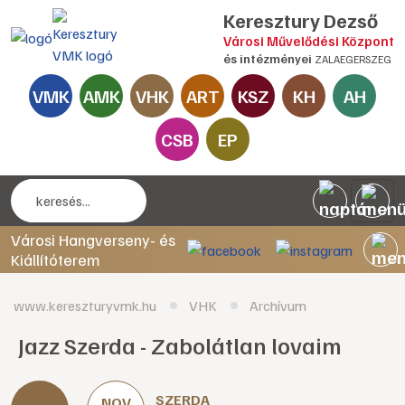
Keresztury Dezső
Városi Művelődési Központ
és intézményei
ZALAEGERSZEG
VMK
AMK
VHK
ART
KSZ
KH
AH
CSB
EP
Városi Hangverseny- és
Kiállítóterem
www.kereszturyvmk.hu
VHK
Archívum
Jazz Szerda - Zabolátlan lovaim
SZERDA
NOV