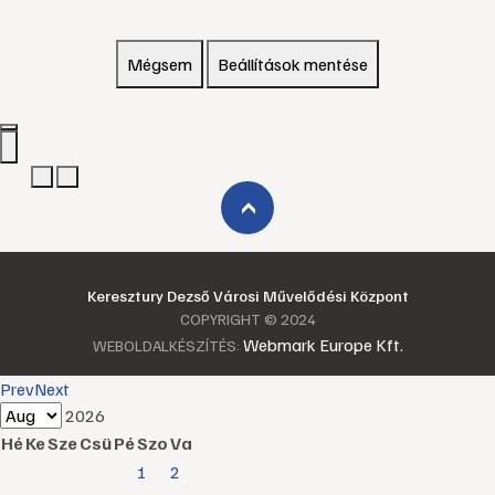
Mégsem
Beállítások mentése
›
Keresztury Dezső Városi Művelődési Központ
COPYRIGHT © 2024
Webmark Europe Kft.
WEBOLDALKÉSZÍTÉS:
Prev
Next
2026
Hé
Ke
Sze
Csü
Pé
Szo
Va
1
2