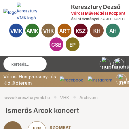
Keresztury Dezső
Városi Művelődési Központ
és intézményei
ZALAEGERSZEG
VMK
AMK
VHK
ART
KSZ
KH
AH
CSB
EP
Városi Hangverseny- és
Kiállítóterem
www.kereszturyvmk.hu
VHK
Archívum
Ismerős Arcok koncert
SZOMBAT
FEB