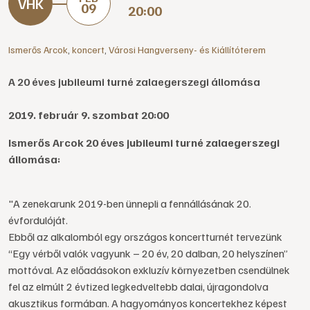
09
20:00
Ismerős Arcok
,
koncert
,
Városi Hangverseny- és Kiállítóterem
A 20 éves jubileumi turné zalaegerszegi állomása
2019. február 9. szombat 20:00
Ismerős Arcok 20 éves jubileumi turné zalaegerszegi
állomása:
"A zenekarunk 2019-ben ünnepli a fennállásának 20.
évfordulóját.
Ebből az alkalomból egy országos koncertturnét tervezünk
“Egy vérből valók vagyunk – 20 év, 20 dalban, 20 helyszínen”
mottóval. Az előadásokon exkluzív környezetben csendülnek
fel az elmúlt 2 évtized legkedveltebb dalai, újragondolva
akusztikus formában. A hagyományos koncertekhez képest