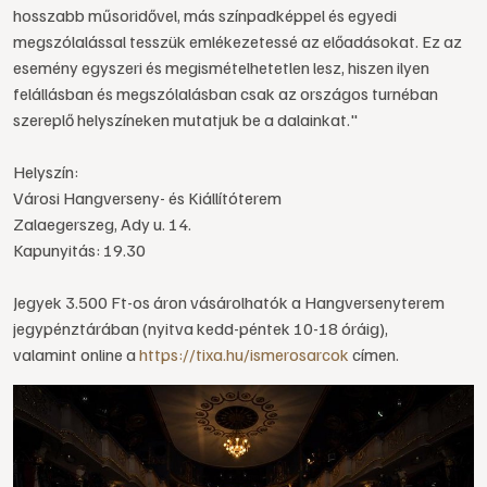
hosszabb műsoridővel, más színpadképpel és egyedi
megszólalással tesszük emlékezetessé az előadásokat. Ez az
esemény egyszeri és megismételhetetlen lesz, hiszen ilyen
felállásban és megszólalásban csak az országos turnéban
szereplő helyszíneken mutatjuk be a dalainkat."
Helyszín:
Városi Hangverseny- és Kiállítóterem
Zalaegerszeg, Ady u. 14.
Kapunyitás: 19.30
Jegyek 3.500 Ft-os áron vásárolhatók a Hangversenyterem
jegypénztárában (nyitva kedd-péntek 10-18 óráig),
valamint online a
https://tixa.hu/ismerosarcok
címen.