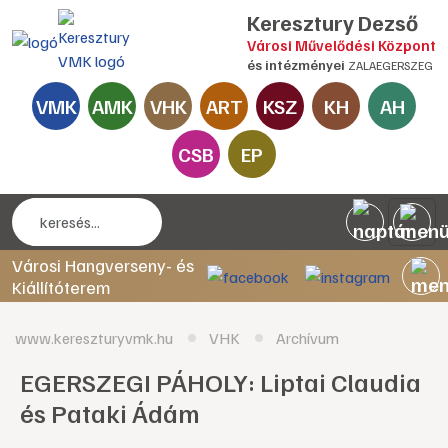
Keresztury Dezső
Városi Művelődési Központ
és intézményei
ZALAEGERSZEG
VMK
AMK
VHK
ART
KSZ
KH
AH
CSB
EP
Városi Hangverseny- és
Kiállítóterem
www.kereszturyvmk.hu
VHK
Archívum
EGERSZEGI PÁHOLY: Liptai Claudia
és Pataki Ádám