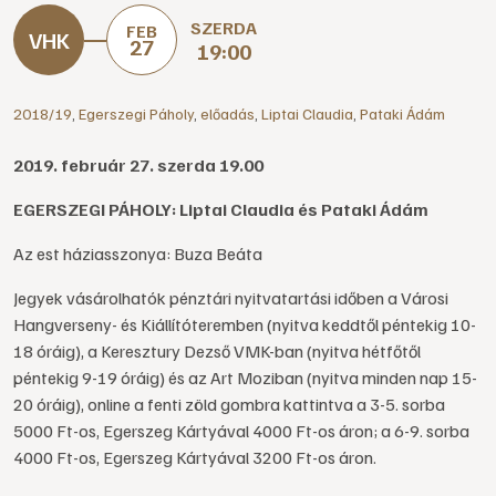
SZERDA
FEB
27
19:00
2018/19
,
Egerszegi Páholy
,
előadás
,
Liptai Claudia
,
Pataki Ádám
2019. február 27. szerda 19.00
EGERSZEGI PÁHOLY: Liptai Claudia és Pataki Ádám
Az est háziasszonya: Buza Beáta
Jegyek vásárolhatók pénztári nyitvatartási időben a Városi
Hangverseny- és Kiállítóteremben (nyitva keddtől péntekig 10-
18 óráig), a Keresztury Dezső VMK-ban (nyitva hétfőtől
péntekig 9-19 óráig) és az Art Moziban (nyitva minden nap 15-
20 óráig), online a fenti zöld gombra kattintva a 3-5. sorba
5000 Ft-os, Egerszeg Kártyával 4000 Ft-os áron; a 6-9. sorba
4000 Ft-os, Egerszeg Kártyával 3200 Ft-os áron.