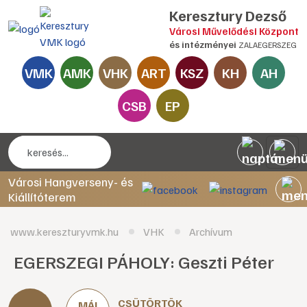
Keresztury Dezső
Városi Művelődési Központ
és intézményei
ZALAEGERSZEG
VMK
AMK
VHK
ART
KSZ
KH
AH
CSB
EP
Városi Hangverseny- és
Kiállítóterem
www.kereszturyvmk.hu
VHK
Archívum
EGERSZEGI PÁHOLY: Geszti Péter
CSÜTÖRTÖK
MÁJ