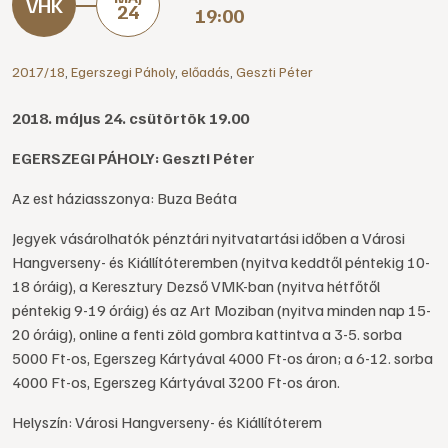
24
19:00
2017/18
,
Egerszegi Páholy
,
előadás
,
Geszti Péter
2018. május 24. csütörtök 19.00
EGERSZEGI PÁHOLY: Geszti Péter
Az est háziasszonya: Buza Beáta
Jegyek vásárolhatók pénztári nyitvatartási időben a Városi
Hangverseny- és Kiállítóteremben (nyitva keddtől péntekig 10-
18 óráig), a Keresztury Dezső VMK-ban (nyitva hétfőtől
péntekig 9-19 óráig) és az Art Moziban (nyitva minden nap 15-
20 óráig), online a fenti zöld gombra kattintva a 3-5. sorba
5000 Ft-os, Egerszeg Kártyával 4000 Ft-os áron; a 6-12. sorba
4000 Ft-os, Egerszeg Kártyával 3200 Ft-os áron.
Helyszín: Városi Hangverseny- és Kiállítóterem