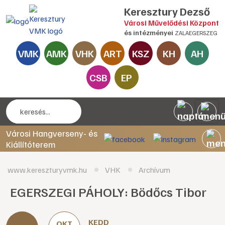
Keresztury Dezső
Városi Művelődési Központ
és intézményei
ZALAEGERSZEG
VMK
AMK
VHK
ART
KSZ
KH
AH
CSB
EP
Városi Hangverseny- és
Kiállítóterem
www.kereszturyvmk.hu
VHK
Archívum
EGERSZEGI PÁHOLY: Bödőcs Tibor
KEDD
OKT