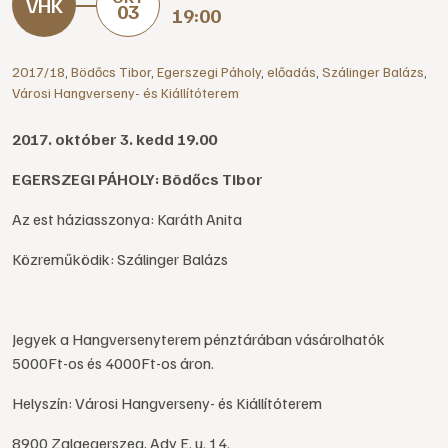
03
19:00
2017/18
,
Bödőcs Tibor
,
Egerszegi Páholy
,
előadás
,
Szálinger Balázs
,
Városi Hangverseny- és Kiállítóterem
2017. október 3. kedd 19.00
EGERSZEGI PÁHOLY: Bödőcs Tibor
Az est háziasszonya: Karáth Anita
Közreműködik: Szálinger Balázs
Jegyek a Hangversenyterem pénztárában vásárolhatók
5000Ft-os és 4000Ft-os áron.
Helyszín: Városi Hangverseny- és Kiállítóterem
8900 Zalaegerszeg, Ady E. u. 14.