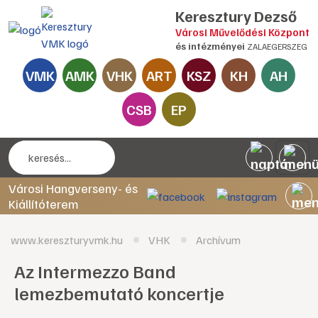
Keresztury Dezső
Városi Művelődési Központ
és intézményei
ZALAEGERSZEG
VMK
AMK
VHK
ART
KSZ
KH
AH
CSB
EP
Városi Hangverseny- és
Kiállítóterem
www.kereszturyvmk.hu
VHK
Archívum
Az Intermezzo Band
lemezbemutató koncertje