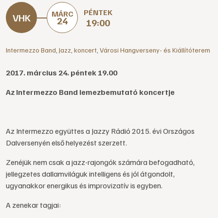
PÉNTEK
MÁRC
24
19:00
Intermezzo Band
,
Jazz
,
koncert
,
Városi Hangverseny- és Kiállítóterem
2017. március 24. péntek 19.00
Az Intermezzo Band lemezbemutató koncertje
Az Intermezzo együttes a Jazzy Rádió 2015. évi Országos
Dalversenyén első helyezést szerzett.
Zenéjük nem csak a jazz-rajongók számára befogadható,
jellegzetes dallamviláguk intelligens és jól átgondolt,
ugyanakkor energikus és improvizatív is egyben.
A zenekar tagjai: