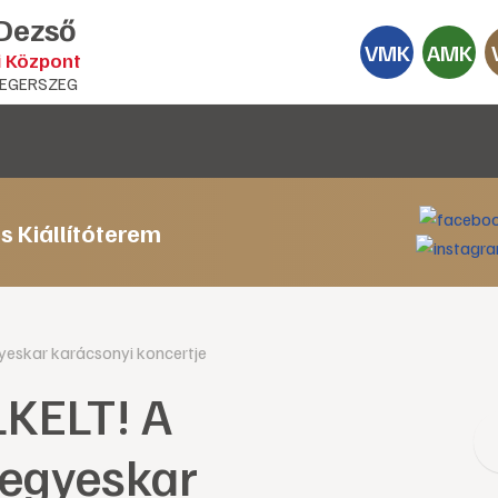
 Dezső
VMK
AMK
i Központ
EGERSZEG
s Kiállítóterem
eskar karácsonyi koncertje
KELT! A
Vegyeskar