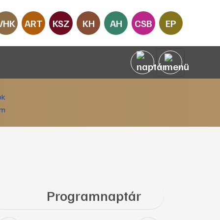
VHK
ART
KSZ
KH
AH
CSB
EP
Programnaptár