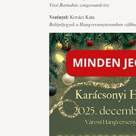
Vissi Barnabás zongoraművész
Vezényel:
Kovács Kata
Belépőjegyek a Hangversenyteremben válthat