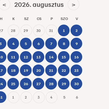
2026. augusztus
<
>
H
K
SZ
CS
P
SZO
V
27
28
29
30
31
1
2
3
4
5
6
7
8
9
10
11
12
13
14
15
16
17
18
19
20
21
22
23
24
25
26
27
28
29
30
31
1
2
3
4
5
6