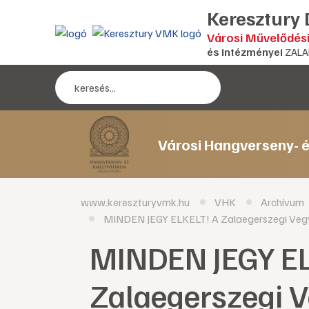
Keresztury
Városi Művelődés
és intézményei
ZALA
Városi Hangverseny- é
www.kereszturyvmk.hu
VHK
Archívum
MINDEN JEGY ELKELT! A Zalaegerszegi Vegy
MINDEN JEGY EL
Zalaegerszegi 