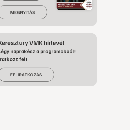
MEGNYITÁS
Keresztury VMK hírlevél
Légy naprakész a programokból!
Iratkozz fel!
FELIRATKOZÁS