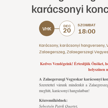
karácsonyi konc
SZOMBAT
DEC
20
18:00
Karácsony
,
karácsonyi hangverseny
,
Zalaegerszeg
,
Zalaegerszegi Vegye
Kedves Vendégeink! Értesítjük Önöket, ho
helyszínen m
A Zalaegerszegi Vegyeskar karácsonyi kon
Szeretettel várunk mindenkit a Zalaegresz
meghitt, karácsonyi hangulatban!
Közreműködnek:
Sebestyén Patrik Quartet,