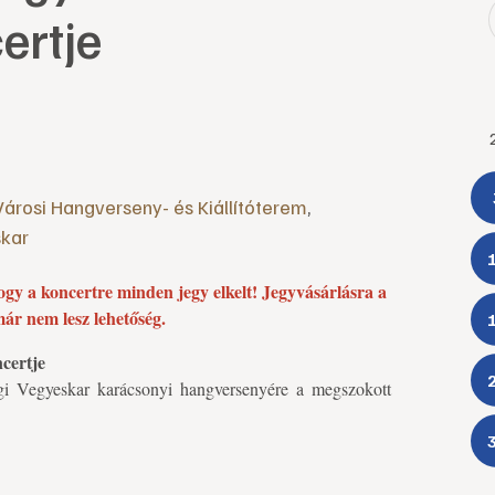
ertje
Városi Hangverseny- és Kiállítóterem
,
skar
gy a koncertre minden jegy elkelt! Jegyvásárlásra a
ár nem lesz lehetőség.
certje
egi Vegyeskar karácsonyi hangversenyére a megszokott