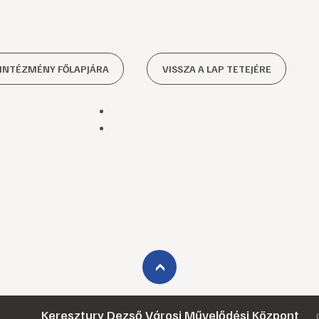
 INTÉZMÉNY FŐLAPJÁRA
VISSZA A LAP TETEJÉRE
›
Keresztury Dezső Városi Művelődési Központ